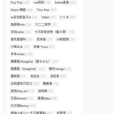
Puy Puy
(36)
rua阮阮
(18)
Seele麦麦
(24)
Seya-狮砸
(48)
Tiny Asa
(40)
w百合欧皇子w
(18)
Yebin
(17)
いくみ
(56)
兔胖胖min
(19)
六二二同学
(15)
切切celia
(36)
十万珍吱伏特（香川澪）
(15)
喜欢爱理吗
(14)
宮本桜
(27)
小和甜酒
(21)
小瑶幺幺
(25)
屿鱼 Yuyu
(61)
年年nnian
(125)
朝霧愛/Asagiriai（愛ちゃん）
(27)
朝霧愛（Asagiriai）
(27)
楊衣Yangyi
(15)
樱梨梨
(17)
泥泥汝
(14)
浅安安
(26)
白莉爱吃巧克力
(20)
糖果果
(14)
纸悦etsu_ko
(17)
绞肉姬
(21)
艾西Aiwest
(23)
落落Raku
(56)
贝贝琪Becky
(48)
超级小禾儿(一千只猫薄禾)
(21)
阿雪雪
(15)