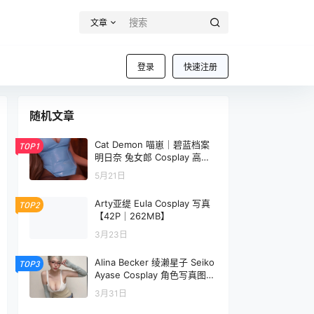
文章
登录
快速注册
随机文章
Cat Demon 喵崽｜碧蓝档案
TOP1
明日奈 兔女郎 Cosplay 高清
写真合集（123P）
5月21日
Arty亚缇 Eula Cosplay 写真
TOP2
【42P｜262MB】
3月23日
Alina Becker 绫濑星子 Seiko
TOP3
Ayase Cosplay 角色写真图集
【64P-13.3M】
3月31日