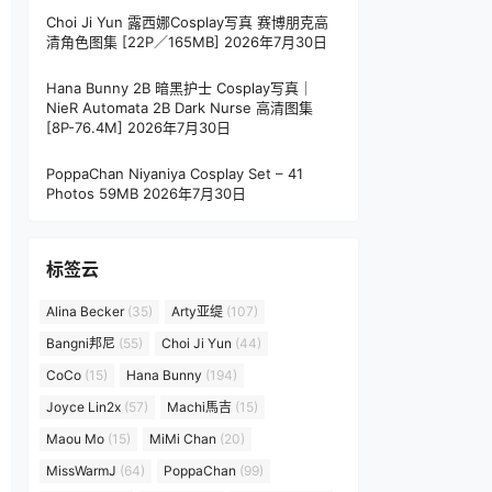
Choi Ji Yun 露西娜Cosplay写真 赛博朋克高
清角色图集 [22P／165MB]
2026年7月30日
Hana Bunny 2B 暗黑护士 Cosplay写真｜
NieR Automata 2B Dark Nurse 高清图集
[8P-76.4M]
2026年7月30日
PoppaChan Niyaniya Cosplay Set – 41
Photos 59MB
2026年7月30日
标签云
Alina Becker
(35)
Arty亚缇
(107)
Bangni邦尼
(55)
Choi Ji Yun
(44)
CoCo
(15)
Hana Bunny
(194)
Joyce Lin2x
(57)
Machi馬吉
(15)
Maou Mo
(15)
MiMi Chan
(20)
MissWarmJ
(64)
PoppaChan
(99)