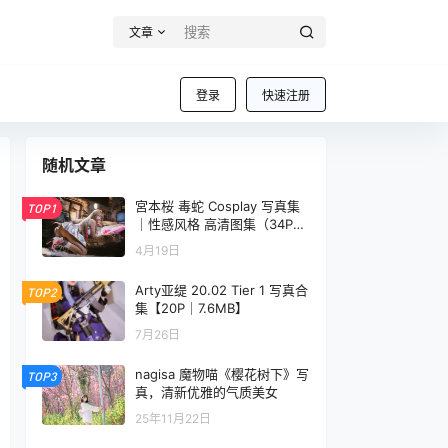
文章
登录
快速注册
随机文章
宮本桜 毒蛇 Cosplay 写真集
TOP1
｜性感风格 高清图集（34P｜
95MB）
4月19日
Arty亚缇 20.02 Tier 1 写真合
TOP2
集【20P｜7.6MB】
7月26日
nagisa 魔物喵《樱花树下》写
TOP3
真，清新优雅的气质美女
25年11月22日