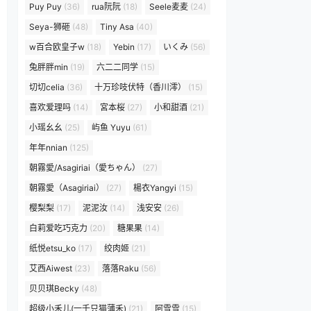
Puy Puy
(36)
rua阮阮
(18)
Seele麦麦
(24)
Seya-狮砸
(48)
Tiny Asa
(40)
w百合欧皇子w
(18)
Yebin
(17)
いくみ
(56)
兔胖胖min
(19)
六二二同学
(15)
切切celia
(36)
十万珍吱伏特（香川澪）
(15)
喜欢爱理吗
(14)
宮本桜
(27)
小和甜酒
(21)
小瑶幺幺
(25)
屿鱼 Yuyu
(61)
年年nnian
(125)
朝霧愛/Asagiriai（愛ちゃん）
(27)
朝霧愛（Asagiriai）
(27)
楊衣Yangyi
(15)
樱梨梨
(17)
泥泥汝
(14)
浅安安
(26)
白莉爱吃巧克力
(20)
糖果果
(14)
纸悦etsu_ko
(17)
绞肉姬
(21)
艾西Aiwest
(23)
落落Raku
(56)
贝贝琪Becky
(48)
超级小禾儿(一千只猫薄禾)
(21)
阿雪雪
(15)