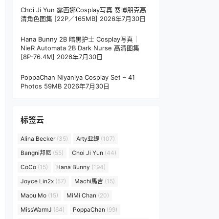
Choi Ji Yun 露西娜Cosplay写真 赛博朋克高
清角色图集 [22P／165MB]
2026年7月30日
Hana Bunny 2B 暗黑护士 Cosplay写真｜
NieR Automata 2B Dark Nurse 高清图集
[8P-76.4M]
2026年7月30日
PoppaChan Niyaniya Cosplay Set – 41
Photos 59MB
2026年7月30日
标签云
Alina Becker
(35)
Arty亚缇
(107)
Bangni邦尼
(55)
Choi Ji Yun
(44)
CoCo
(15)
Hana Bunny
(194)
Joyce Lin2x
(57)
Machi馬吉
(15)
Maou Mo
(15)
MiMi Chan
(20)
MissWarmJ
(64)
PoppaChan
(99)