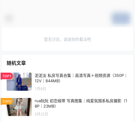
0
0
海报分享
收藏
举报
MiMi Chan
写真图集
写真图集
年年nnian 城市主题写真 都市
Choi Ji Yun 一之濑明日奈
氛围感图集
Cosplay写真 高清角色图集
[24P-14.4M]
2026-6-2 11:43:18
2026-6-3 16:31:16
0 条回复
文章作者
管理员
A
M
欢迎您，新朋友，感谢参与互动！
确认修改
您必须登录或注册以后才能发表评论
登录