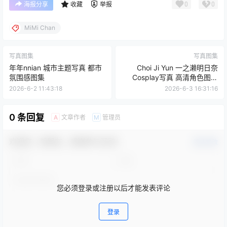
查看
下载权限
MiMi Chan &#038; Uy 制服捆绑主题 Cosplay 写真合
集【93P-11V-583.1M】
您当前的等级为
游客
您已获得下载权限
网盘资源
/
10 页
❮
❯