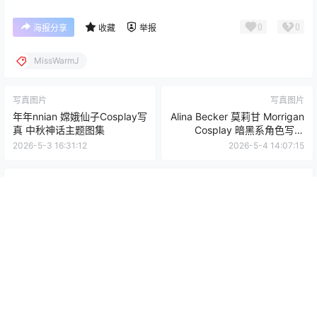
0
0
海报分享
收藏
举报
MissWarmJ
写真图片
写真图片
年年nnian 嫦娥仙子Cosplay写
Alina Becker 莫莉甘 Morrigan
真 中秋神话主题图集
Cosplay 暗黑系角色写真
【40P-77.6M】
2026-5-3 16:31:12
2026-5-4 14:07:15
0 条回复
文章作者
管理员
A
M
欢迎您，新朋友，感谢参与互动！
确认修改
您必须登录或注册以后才能发表评论