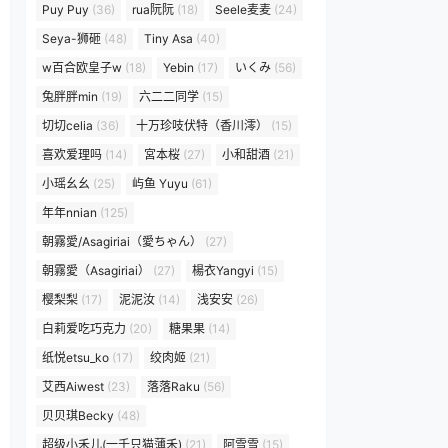
Puy Puy
(36)
rua阮阮
(18)
Seele麦麦
(24)
Seya-狮砸
(48)
Tiny Asa
(40)
w百合欧皇子w
(18)
Yebin
(17)
いくみ
(56)
兔胖胖min
(19)
六二二同学
(15)
切切celia
(36)
十万珍吱伏特（香川澪）
(15)
喜欢爱理吗
(14)
宮本桜
(27)
小和甜酒
(21)
小瑶幺幺
(25)
屿鱼 Yuyu
(61)
年年nnian
(125)
朝霧愛/Asagiriai（愛ちゃん）
(27)
朝霧愛（Asagiriai）
(27)
楊衣Yangyi
(15)
樱梨梨
(17)
泥泥汝
(14)
浅安安
(26)
白莉爱吃巧克力
(20)
糖果果
(14)
纸悦etsu_ko
(17)
绞肉姬
(21)
艾西Aiwest
(23)
落落Raku
(56)
贝贝琪Becky
(48)
超级小禾儿(一千只猫薄禾)
(21)
阿雪雪
(15)