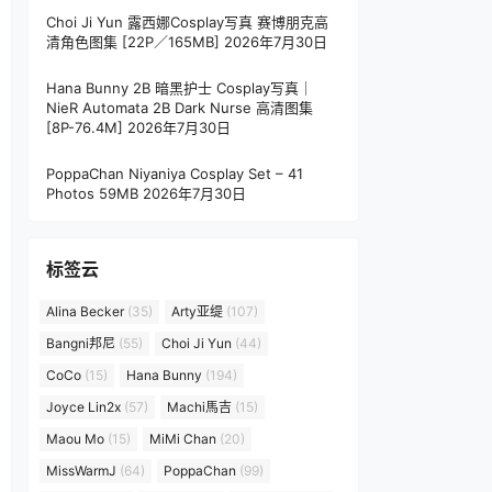
Choi Ji Yun 露西娜Cosplay写真 赛博朋克高
清角色图集 [22P／165MB]
2026年7月30日
Hana Bunny 2B 暗黑护士 Cosplay写真｜
NieR Automata 2B Dark Nurse 高清图集
[8P-76.4M]
2026年7月30日
PoppaChan Niyaniya Cosplay Set – 41
Photos 59MB
2026年7月30日
标签云
Alina Becker
(35)
Arty亚缇
(107)
Bangni邦尼
(55)
Choi Ji Yun
(44)
CoCo
(15)
Hana Bunny
(194)
Joyce Lin2x
(57)
Machi馬吉
(15)
Maou Mo
(15)
MiMi Chan
(20)
MissWarmJ
(64)
PoppaChan
(99)