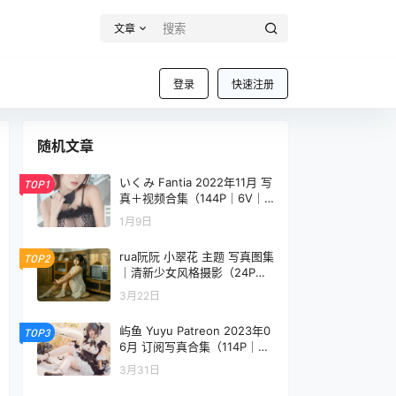
文章
登录
快速注册
随机文章
いくみ Fantia 2022年11月 写
TOP1
真＋视频合集（144P｜6V｜9
46MB）
1月9日
rua阮阮 小翠花 主题 写真图集
TOP2
｜清新少女风格摄影（24P｜3
18MB）
3月22日
屿鱼 Yuyu Patreon 2023年0
TOP3
6月 订阅写真合集（114P｜21
2MB）
3月31日