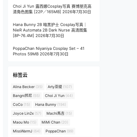
Choi Ji Yun 露西娜Cosplay写真 赛博朋克高
清角色图集 [22P／165MB]
2026年7月30日
Hana Bunny 2B 暗黑护士 Cosplay写真｜
NieR Automata 2B Dark Nurse 高清图集
[8P-76.4M]
2026年7月30日
PoppaChan Niyaniya Cosplay Set – 41
Photos 59MB
2026年7月30日
标签云
Alina Becker
(35)
Arty亚缇
(107)
Bangni邦尼
(55)
Choi Ji Yun
(44)
CoCo
(15)
Hana Bunny
(194)
Joyce Lin2x
(57)
Machi馬吉
(15)
Maou Mo
(15)
MiMi Chan
(20)
MissWarmJ
(64)
PoppaChan
(99)