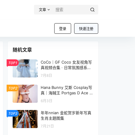
文章
登录
快速注册
随机文章
CoCo｜GF Coco 女友视角写
TOP1
真视频合集 · 日常氛围感系列
（80P+2V）
7月8日
Hana Bunny 艾斯 Cosplay写
TOP2
真｜海贼王 Portgas D Ace 高
清图片合集[13P-9M]
6月3日
年年nnian 金蛇贺岁新年写真
TOP3
生肖主题图集
7月21日