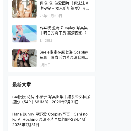
蠢 沫 沫 做爱图片《蠢沫沫 &
浅安安 – 双人新年贺岁》写
真，这是双飞吗？
25年11月30日
宮本桜 蓝毒 Cosplay 写真集
｜明日方舟干员 高清摄影（16
P｜322MB）
1月26日
Seele麦麦在原七海 Cosplay
写真｜青春活力系高清套图（1
7P-17M）
5月2日
最新文章
rua阮阮 花房 小裙子 写真图集｜甜系少女私房
摄影（54P｜661MB）
2026年7月31日
Hana Bunny 星野爱 Cosplay写真｜Oshi no
Ko Ai Hoshino 高清图片合集[18P-234.4M]
2026年7月31日