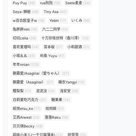
Puy Puy
(36)
rua阮阮
(18)
Seele麦麦
(24)
Seya-狮砸
(48)
Tiny Asa
(40)
w百合欧皇子w
(18)
Yebin
(17)
いくみ
(56)
兔胖胖min
(19)
六二二同学
(15)
切切celia
(36)
十万珍吱伏特（香川澪）
(15)
喜欢爱理吗
(14)
宮本桜
(27)
小和甜酒
(21)
小瑶幺幺
(25)
屿鱼 Yuyu
(61)
年年nnian
(125)
朝霧愛/Asagiriai（愛ちゃん）
(27)
朝霧愛（Asagiriai）
(27)
楊衣Yangyi
(15)
樱梨梨
(17)
泥泥汝
(14)
浅安安
(26)
白莉爱吃巧克力
(20)
糖果果
(14)
纸悦etsu_ko
(17)
绞肉姬
(21)
艾西Aiwest
(23)
落落Raku
(56)
贝贝琪Becky
(48)
超级小禾儿(一千只猫薄禾)
(21)
阿雪雪
(15)