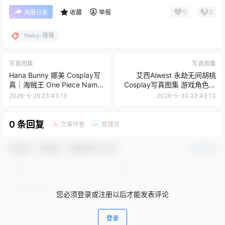
0
0
海报分享
收藏
举报
Neko-薇薇
写真图集
写真图集
Hana Bunny 娜美 Cosplay写
艾西Aiwest 永劫无间胡桃
真｜海贼王 One Piece Nami
Cosplay写真图集 游戏角色高
高清图片合集[18P-50.8M]
清美图 29P (392.6M)
2026-5-29 23:43:13
2026-5-30 23:43:13
0 条回复
文章作者
管理员
A
M
欢迎您，新朋友，感谢参与互动！
确认修改
您必须登录或注册以后才能发表评论
登录