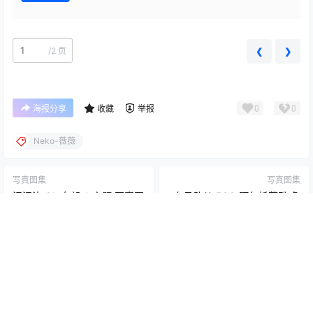
/
2 页
❮
❯
0
0
海报分享
收藏
举报
Neko-薇薇
写真图集
写真图集
泥泥汝 OL 女郎 A 主题 写真图
冬马路纱 FGO 阿尔托莉雅 兔
集｜职业风高清摄影（31P｜
女郎 Cosplay 写真集｜高人气
155MB）
英灵 高清图集（29P｜
2026-2-2 9:19:47
2026-2-3 9:19:10
101MB）
0 条回复
文章作者
管理员
A
M
欢迎您，新朋友，感谢参与互动！
确认修改