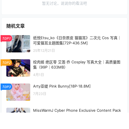
暂无讨论，说说你的看法吧
随机文章
纸悦Etsu_ko《日奈原皮 猫猫耳》二次元 Cos 写真｜
TOP1
可爱猫耳主题图集[72P-436.5M]
25年12月21日
绞肉姬 绝区零 艾莲·乔 Cosplay 写真大全｜高质量图
TOP2
集（99P｜633MB）
4月1日
Arty亚缇 Pink Bunny[18P-18.8M]
TOP3
7月23日
MissWarmJ Cyber Phone Exclusive Content Pack
[26P-3V-170M]
6月4日