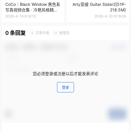
CoCo｜Black Window 黑色系
Arty亚缇 Guitar Sister2[51P-
写真视频合集 · 冷艳风格精选
218.5M]
（165P+2V）
2026-4-19 9:19:13
2026-4-20 9:19:29
0 条回复
文章作者
管理员
A
M
欢迎您，新朋友，感谢参与互动！
确认修改
您必须登录或注册以后才能发表评论
登录
提交