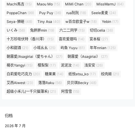
Machi馬吉
(15)
Maou Mo
(15)
MiMi Chan
(20)
MissWarmJ
(64)
PoppaChan
(99)
Puy Puy
(36)
rua阮阮
(18)
Seele麦麦
(24)
Seya-狮砸
(48)
Tiny Asa
(40)
w百合欧皇子w
(18)
Yebin
(17)
いくみ
(56)
兔胖胖min
(19)
六二二同学
(15)
切切celia
(36)
十万珍吱伏特（香川澪）
(15)
喜欢爱理吗
(14)
宮本桜
(27)
小和甜酒
(21)
小瑶幺幺
(25)
屿鱼 Yuyu
(61)
年年nnian
(125)
朝霧愛/Asagiriai（愛ちゃん）
(27)
朝霧愛（Asagiriai）
(27)
楊衣Yangyi
(15)
樱梨梨
(17)
泥泥汝
(14)
浅安安
(26)
白莉爱吃巧克力
(20)
糖果果
(14)
纸悦etsu_ko
(17)
绞肉姬
(21)
艾西Aiwest
(23)
落落Raku
(56)
贝贝琪Becky
(48)
超级小禾儿(一千只猫薄禾)
(21)
阿雪雪
(15)
归档
2026 年 7 月