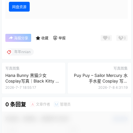
网盘资源
0
0
海报分享
收藏
举报
年年nnian
写真图集
写真图集
Hana Bunny 黑猫少女
Puy Puy – Sailor Mercury 水
Cosplay写真｜Black Kitty 高
手水星 Cosplay 写真
清图片合集[10P-6.1M]
（288P+10V-2.26GB）美少
2026-7-7 18:55:17
2026-7-8 4:31:19
女战士
0 条回复
文章作者
管理员
A
M
欢迎您，新朋友，感谢参与互动！
确认修改