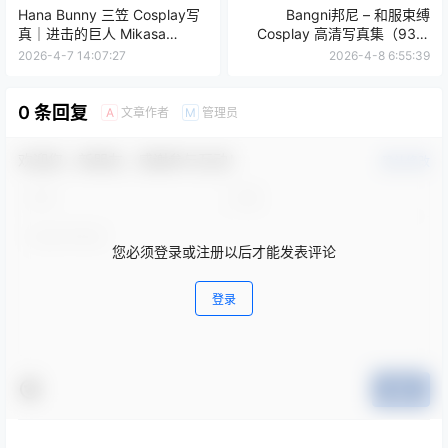
Hana Bunny 三笠 Cosplay写
Bangni邦尼 – 和服束缚
真｜进击的巨人 Mikasa
Cosplay 高清写真集（93P-
Ackerman 高清图片合集[11P-
734MB）
2026-4-7 14:07:27
2026-4-8 6:55:39
4.6M]
0 条回复
文章作者
管理员
A
M
欢迎您，新朋友，感谢参与互动！
确认修改
您必须登录或注册以后才能发表评论
登录
提交