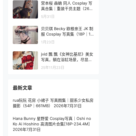
宮本桜 森蚺 同人 Cosplay 写
真合集｜重装干员主题（26P
｜298MB）
5月31日
贝贝琪 Becky 欧根亲王 JK 制
服 Cosplay 写真集（18P｜10
2MB）
1月23日
jvid 飄 飄《女神比基尼》美女
写真，躺在浴缸场景，尽显性
感姿态
25年11月23日
最新文章
rua阮阮 花房 小裙子 写真图集｜甜系少女私房
摄影（54P｜661MB）
2026年7月31日
Hana Bunny 星野爱 Cosplay写真｜Oshi no
Ko Ai Hoshino 高清图片合集[18P-234.4M]
2026年7月31日