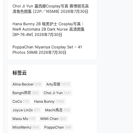
Choi Ji Yun 露西娜Cosplay写真 赛博朋克高
清角色图集 [22P／165MB]
2026年7月30日
Hana Bunny 2B 暗黑护士 Cosplay写真｜
NieR Automata 2B Dark Nurse 高清图集
[8P-76.4M]
2026年7月30日
PoppaChan Niyaniya Cosplay Set – 41
Photos 59MB
2026年7月30日
标签云
Alina Becker
(35)
Arty亚缇
(107)
Bangni邦尼
(55)
Choi Ji Yun
(44)
CoCo
(15)
Hana Bunny
(194)
Joyce Lin2x
(57)
Machi馬吉
(15)
Maou Mo
(15)
MiMi Chan
(20)
MissWarmJ
(64)
PoppaChan
(99)