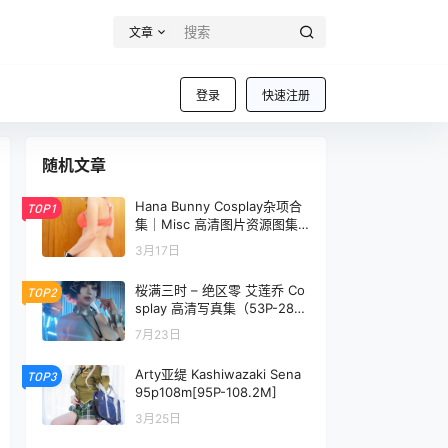
文章
登录
快速注册
随机文章
Hana Bunny Cosplay杂项合
TOP1
集｜Misc 高清图片资源图集[1
4P-16.9M]
3月17日
桜满三时 – 绝区零 艾莲乔 Co
TOP2
splay 高清写真集（53P-282.
8MB）游戏角色
7月23日
Arty亚缇 Kashiwazaki Sena
TOP3
95p108m[95P-108.2M]
3月25日