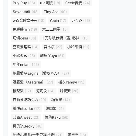
Puy Puy
(36)
rua阮阮
(18)
Seele麦麦
(24)
Seya-狮砸
(48)
Tiny Asa
(40)
w百合欧皇子w
(18)
Yebin
(17)
いくみ
(56)
兔胖胖min
(19)
六二二同学
(15)
切切celia
(36)
十万珍吱伏特（香川澪）
(15)
喜欢爱理吗
(14)
宮本桜
(27)
小和甜酒
(21)
小瑶幺幺
(25)
屿鱼 Yuyu
(61)
年年nnian
(125)
朝霧愛/Asagiriai（愛ちゃん）
(27)
朝霧愛（Asagiriai）
(27)
楊衣Yangyi
(15)
樱梨梨
(17)
泥泥汝
(14)
浅安安
(26)
白莉爱吃巧克力
(20)
糖果果
(14)
纸悦etsu_ko
(17)
绞肉姬
(21)
艾西Aiwest
(23)
落落Raku
(56)
贝贝琪Becky
(48)
超级小禾儿(一千只猫薄禾)
(21)
阿雪雪
(15)