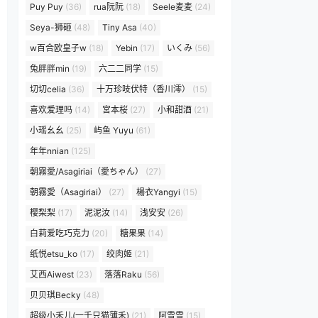
Puy Puy
(36)
rua阮阮
(18)
Seele麦麦
(24)
Seya-狮砸
(48)
Tiny Asa
(40)
w百合欧皇子w
(18)
Yebin
(17)
いくみ
(56)
兔胖胖min
(19)
六二二同学
(15)
切切celia
(36)
十万珍吱伏特（香川澪）
(15)
喜欢爱理吗
(14)
宮本桜
(27)
小和甜酒
(21)
小瑶幺幺
(25)
屿鱼 Yuyu
(61)
年年nnian
(125)
朝霧愛/Asagiriai（愛ちゃん）
(27)
朝霧愛（Asagiriai）
(27)
楊衣Yangyi
(15)
樱梨梨
(17)
泥泥汝
(14)
浅安安
(26)
白莉爱吃巧克力
(20)
糖果果
(14)
纸悦etsu_ko
(17)
绞肉姬
(21)
艾西Aiwest
(23)
落落Raku
(56)
贝贝琪Becky
(48)
超级小禾儿(一千只猫薄禾)
(21)
阿雪雪
(15)