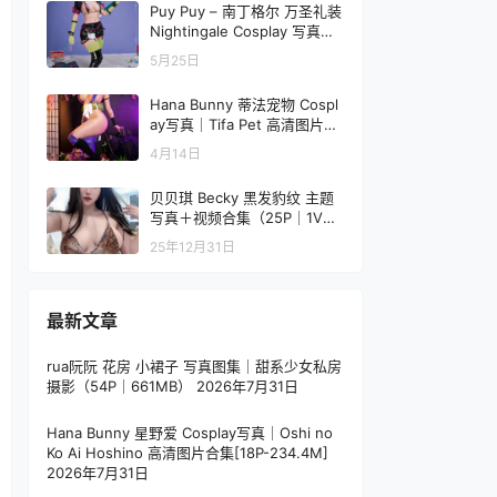
Puy Puy – 南丁格尔 万圣礼装
Nightingale Cosplay 写真视
频（100P+8V-1.04GB）FGO
5月25日
Hana Bunny 蒂法宠物 Cospl
ay写真｜Tifa Pet 高清图片合
集[21P-95.7M]
4月14日
贝贝琪 Becky 黑发豹纹 主题
写真＋视频合集（25P｜1V｜1
62MB）
25年12月31日
最新文章
rua阮阮 花房 小裙子 写真图集｜甜系少女私房
摄影（54P｜661MB）
2026年7月31日
Hana Bunny 星野爱 Cosplay写真｜Oshi no
Ko Ai Hoshino 高清图片合集[18P-234.4M]
2026年7月31日