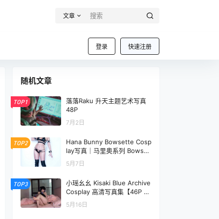
文章
登录
快速注册
随机文章
落落Raku 升天主题艺术写真
TOP1
48P
7月2日
Hana Bunny Bowsette Cosp
TOP2
lay写真｜马里奥系列 Bowset
te 高清图片合集[9P-5.6M]
5月7日
小瑶幺幺 Kisaki Blue Archive
TOP3
Cosplay 高清写真集【46P +
2V｜1.61GB】
5月16日