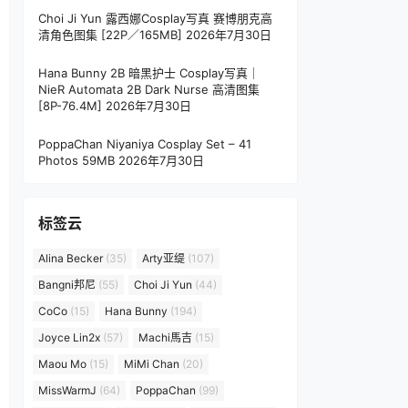
Choi Ji Yun 露西娜Cosplay写真 赛博朋克高
清角色图集 [22P／165MB]
2026年7月30日
Hana Bunny 2B 暗黑护士 Cosplay写真｜
NieR Automata 2B Dark Nurse 高清图集
[8P-76.4M]
2026年7月30日
PoppaChan Niyaniya Cosplay Set – 41
Photos 59MB
2026年7月30日
标签云
Alina Becker
(35)
Arty亚缇
(107)
Bangni邦尼
(55)
Choi Ji Yun
(44)
CoCo
(15)
Hana Bunny
(194)
Joyce Lin2x
(57)
Machi馬吉
(15)
Maou Mo
(15)
MiMi Chan
(20)
MissWarmJ
(64)
PoppaChan
(99)