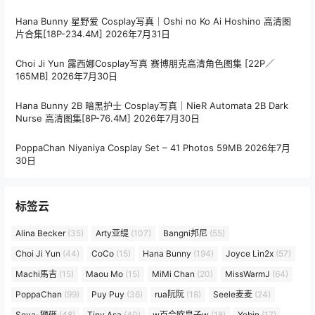
Hana Bunny 星野爱 Cosplay写真｜Oshi no Ko Ai Hoshino 高清图
片合集[18P-234.4M]
2026年7月31日
Choi Ji Yun 露西娜Cosplay写真 赛博朋克高清角色图集 [22P／
165MB]
2026年7月30日
Hana Bunny 2B 暗黑护士 Cosplay写真｜NieR Automata 2B Dark
Nurse 高清图集[8P-76.4M]
2026年7月30日
PoppaChan Niyaniya Cosplay Set – 41 Photos 59MB
2026年7月
30日
标签云
Alina Becker
(35)
Arty亚缇
(107)
Bangni邦尼
(55)
Choi Ji Yun
(44)
CoCo
(15)
Hana Bunny
(194)
Joyce Lin2x
(57)
Machi馬吉
(15)
Maou Mo
(15)
MiMi Chan
(20)
MissWarmJ
(64)
PoppaChan
(99)
Puy Puy
(36)
rua阮阮
(18)
Seele麦麦
(24)
Seya-狮砸
(48)
Tiny Asa
(40)
w百合欧皇子w
(18)
Yebin
(17)