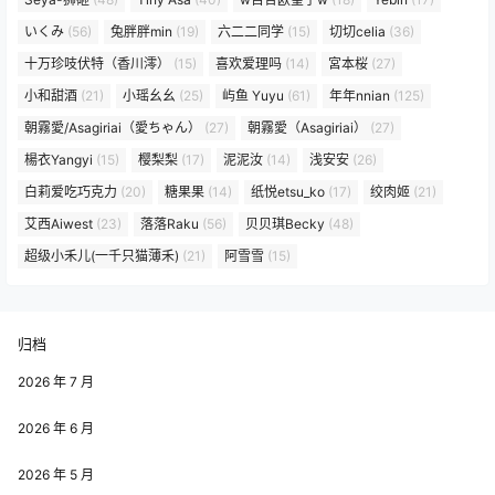
いくみ
(56)
兔胖胖min
(19)
六二二同学
(15)
切切celia
(36)
十万珍吱伏特（香川澪）
(15)
喜欢爱理吗
(14)
宮本桜
(27)
小和甜酒
(21)
小瑶幺幺
(25)
屿鱼 Yuyu
(61)
年年nnian
(125)
朝霧愛/Asagiriai（愛ちゃん）
(27)
朝霧愛（Asagiriai）
(27)
楊衣Yangyi
(15)
樱梨梨
(17)
泥泥汝
(14)
浅安安
(26)
白莉爱吃巧克力
(20)
糖果果
(14)
纸悦etsu_ko
(17)
绞肉姬
(21)
艾西Aiwest
(23)
落落Raku
(56)
贝贝琪Becky
(48)
超级小禾儿(一千只猫薄禾)
(21)
阿雪雪
(15)
归档
2026 年 7 月
2026 年 6 月
2026 年 5 月