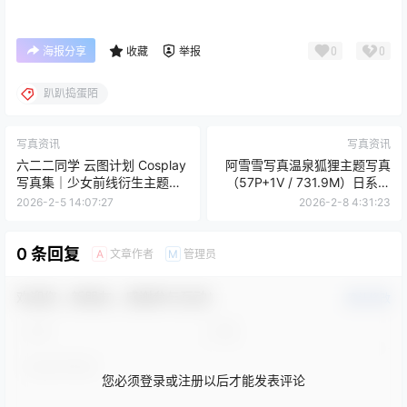
0
0
海报分享
收藏
举报
趴趴捣蛋陌
写真资讯
写真资讯
六二二同学 云图计划 Cosplay
阿雪雪写真温泉狐狸主题写真
写真集｜少女前线衍生主题
（57P+1V / 731.9M）日系风
（12P｜34MB）
格套图
2026-2-5 14:07:27
2026-2-8 4:31:23
0 条回复
文章作者
管理员
A
M
欢迎您，新朋友，感谢参与互动！
确认修改
您必须登录或注册以后才能发表评论