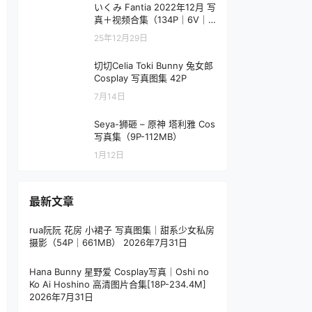
いくみ Fantia 2022年12月 写
真＋视频合集（134P｜6V｜1.
01GB）
25年12月29日
切切Celia Toki Bunny 兔女郎
Cosplay 写真图集 42P
7月14日
Seya-狮砸 – 原神 塔利雅 Cos
写真集（9P-112MB）
1月12日
最新文章
rua阮阮 花房 小裙子 写真图集｜甜系少女私房
摄影（54P｜661MB）
2026年7月31日
Hana Bunny 星野爱 Cosplay写真｜Oshi no
Ko Ai Hoshino 高清图片合集[18P-234.4M]
2026年7月31日