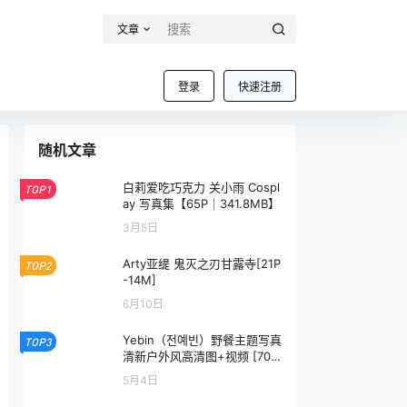
文章
登录
快速注册
随机文章
白莉爱吃巧克力 关小雨 Cospl
TOP1
ay 写真集【65P｜341.8MB】
3月5日
Arty亚缇 鬼灭之刃甘露寺[21P
TOP2
-14M]
6月10日
Yebin（전예빈）野餐主题写真
TOP3
清新户外风高清图+视频 [70P
+1V／1.79GB]
5月4日