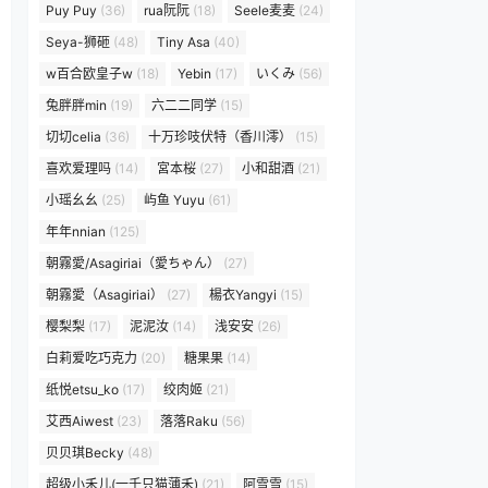
Puy Puy
(36)
rua阮阮
(18)
Seele麦麦
(24)
Seya-狮砸
(48)
Tiny Asa
(40)
w百合欧皇子w
(18)
Yebin
(17)
いくみ
(56)
兔胖胖min
(19)
六二二同学
(15)
切切celia
(36)
十万珍吱伏特（香川澪）
(15)
喜欢爱理吗
(14)
宮本桜
(27)
小和甜酒
(21)
小瑶幺幺
(25)
屿鱼 Yuyu
(61)
年年nnian
(125)
朝霧愛/Asagiriai（愛ちゃん）
(27)
朝霧愛（Asagiriai）
(27)
楊衣Yangyi
(15)
樱梨梨
(17)
泥泥汝
(14)
浅安安
(26)
白莉爱吃巧克力
(20)
糖果果
(14)
纸悦etsu_ko
(17)
绞肉姬
(21)
艾西Aiwest
(23)
落落Raku
(56)
贝贝琪Becky
(48)
超级小禾儿(一千只猫薄禾)
(21)
阿雪雪
(15)