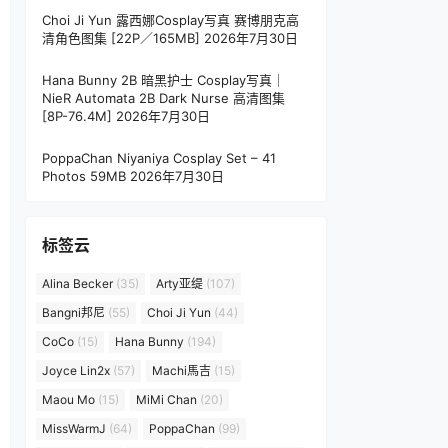
Choi Ji Yun 露西娜Cosplay写真 赛博朋克高
清角色图集 [22P／165MB]
2026年7月30日
Hana Bunny 2B 暗黑护士 Cosplay写真｜
NieR Automata 2B Dark Nurse 高清图集
[8P-76.4M]
2026年7月30日
PoppaChan Niyaniya Cosplay Set – 41
Photos 59MB
2026年7月30日
标签云
Alina Becker
(35)
Arty亚缇
(107)
Bangni邦尼
(55)
Choi Ji Yun
(44)
CoCo
(15)
Hana Bunny
(194)
Joyce Lin2x
(57)
Machi馬吉
(15)
Maou Mo
(15)
MiMi Chan
(20)
MissWarmJ
(64)
PoppaChan
(99)