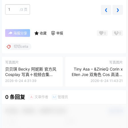
/
3 页
❮
❯
0
0
海报分享
收藏
举报
切切celia
写真图片
写真图片
贝贝琪 Becky 阿妮斯 官方风
Tiny Asa – &ZinieQ Corin x
Cosplay 写真＋视频合集
Ellen Joe 双角色 Cos 高清写
（40P｜4V｜327MB）
真（21P-233MB）
2026-6-24 4:31:39
2026-6-24 11:43:21
0 条回复
文章作者
管理员
A
M
欢迎您，新朋友，感谢参与互动！
确认修改