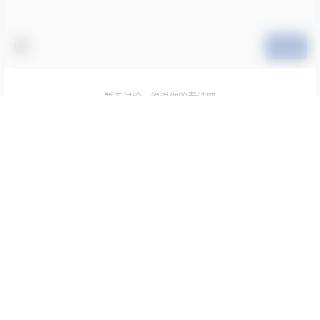
提交
暂无讨论，说说你的看法吧
随机文章
刺青Poi 沙滩排球 Cosplay｜夏日主题 写真合集（含
TOP1
隼隼子）【40P｜667.8MB】
2月27日
樱梨梨 八重神子 泳装 Cosplay 写真合集｜原神角色
TOP2
高清图集（29P｜429MB）
6月29日
Hana Bunny D.Va Cosplay写真合集｜守望先锋 Over
TOP3
watch D.Va 高清图片[57P-50.9M]