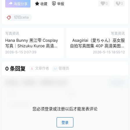
0
0
海报分享
收藏
举报
切切celia
写真资讯
写真资讯
Hana Bunny 黑江雫 Cosplay
Asagiriai（愛ちゃん）巫女服
写真｜Shizuku Kuroe 高清图
自拍写真图集 40P 高清美图合
片合集[16P-44.1M]
集 (150MB)
2026-5-15 2:07:39
2026-5-15 18:55:12
0 条回复
文章作者
管理员
A
M
欢迎您，新朋友，感谢参与互动！
确认修改
您必须登录或注册以后才能发表评论
登录