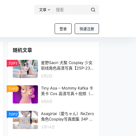
文章
登录
快速注册
随机文章
星野Saori 犬獒 Cosplay 少女
TOP1
前线角色高清写真【25P-23
M】
5月2日
Tiny Asa – Mommy Kafka 卡
TOP2
芙卡 Cos 高清写真＋视频（3
1P8V-442MB）
6月8日
Asagiriai（愛ちゃん）ReZero
TOP3
角色Cosplay写真图集 34P 高
清美图合集 (285.5M)
3月14日