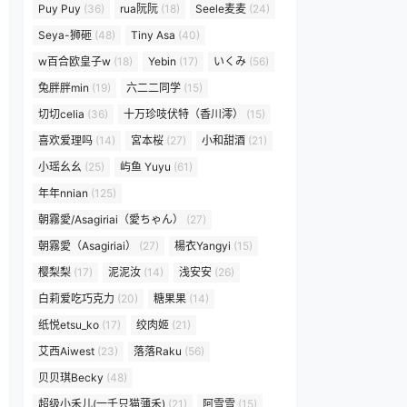
Puy Puy
(36)
rua阮阮
(18)
Seele麦麦
(24)
Seya-狮砸
(48)
Tiny Asa
(40)
w百合欧皇子w
(18)
Yebin
(17)
いくみ
(56)
兔胖胖min
(19)
六二二同学
(15)
切切celia
(36)
十万珍吱伏特（香川澪）
(15)
喜欢爱理吗
(14)
宮本桜
(27)
小和甜酒
(21)
小瑶幺幺
(25)
屿鱼 Yuyu
(61)
年年nnian
(125)
朝霧愛/Asagiriai（愛ちゃん）
(27)
朝霧愛（Asagiriai）
(27)
楊衣Yangyi
(15)
樱梨梨
(17)
泥泥汝
(14)
浅安安
(26)
白莉爱吃巧克力
(20)
糖果果
(14)
纸悦etsu_ko
(17)
绞肉姬
(21)
艾西Aiwest
(23)
落落Raku
(56)
贝贝琪Becky
(48)
超级小禾儿(一千只猫薄禾)
(21)
阿雪雪
(15)