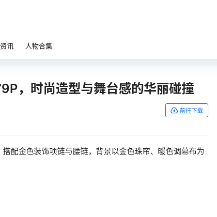
资讯
人物合集
79P，时尚造型与舞台感的华丽碰撞
前往下载
，搭配‌金色装饰项链与腰链‌，背景以金色珠帘、暖色调幕布‌为