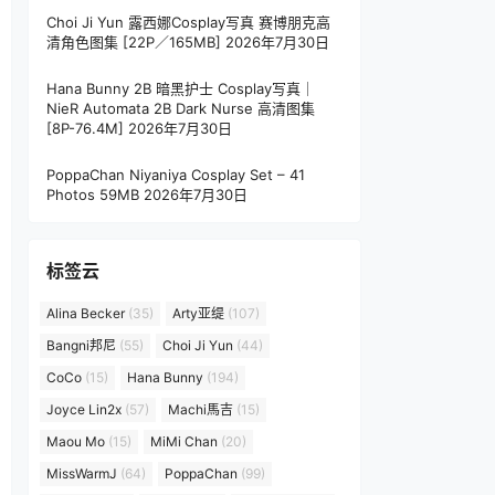
Choi Ji Yun 露西娜Cosplay写真 赛博朋克高
清角色图集 [22P／165MB]
2026年7月30日
Hana Bunny 2B 暗黑护士 Cosplay写真｜
NieR Automata 2B Dark Nurse 高清图集
[8P-76.4M]
2026年7月30日
PoppaChan Niyaniya Cosplay Set – 41
Photos 59MB
2026年7月30日
标签云
Alina Becker
(35)
Arty亚缇
(107)
Bangni邦尼
(55)
Choi Ji Yun
(44)
CoCo
(15)
Hana Bunny
(194)
Joyce Lin2x
(57)
Machi馬吉
(15)
Maou Mo
(15)
MiMi Chan
(20)
MissWarmJ
(64)
PoppaChan
(99)