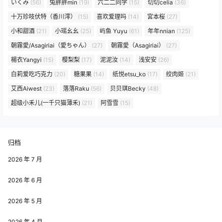
いくみ
(56)
兔胖胖min
(19)
六二二同学
(15)
切切celia
(36)
十万珍吱伏特（香川澪）
(15)
喜欢爱理吗
(14)
宮本桜
(27)
小和甜酒
(21)
小瑶幺幺
(25)
屿鱼 Yuyu
(61)
年年nnian
(125)
朝霧愛/Asagiriai（愛ちゃん）
(27)
朝霧愛（Asagiriai）
(27)
楊衣Yangyi
(15)
樱梨梨
(17)
泥泥汝
(14)
浅安安
(26)
白莉爱吃巧克力
(20)
糖果果
(14)
纸悦etsu_ko
(17)
绞肉姬
(21)
艾西Aiwest
(23)
落落Raku
(56)
贝贝琪Becky
(48)
超级小禾儿(一千只猫薄禾)
(21)
阿雪雪
(15)
归档
2026 年 7 月
2026 年 6 月
2026 年 5 月
2026 年 4 月