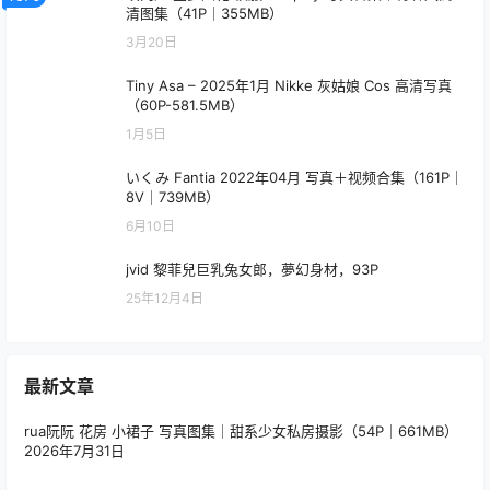
清图集（41P｜355MB）
3月20日
Tiny Asa – 2025年1月 Nikke 灰姑娘 Cos 高清写真
（60P-581.5MB）
1月5日
いくみ Fantia 2022年04月 写真＋视频合集（161P｜
8V｜739MB）
6月10日
jvid 黎菲兒巨乳兔女郎，夢幻身材，93P
25年12月4日
最新文章
rua阮阮 花房 小裙子 写真图集｜甜系少女私房摄影（54P｜661MB）
2026年7月31日