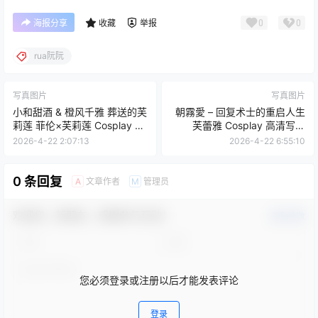
0
0
海报分享
收藏
举报
rua阮阮
写真图片
写真图片
小和甜酒 & 橙风千雅 葬送的芙
朝霧愛 – 回复术士的重启人生
莉莲 菲伦×芙莉莲 Cosplay 高
芙蕾雅 Cosplay 高清写真
清图包 [88P-569.1M]
（32P-379.1M）
2026-4-22 2:07:13
2026-4-22 6:55:10
0 条回复
文章作者
管理员
A
M
欢迎您，新朋友，感谢参与互动！
确认修改
您必须登录或注册以后才能发表评论
登录