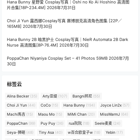
Hana Bunny 星野爱 Cosplay写真｜Oshi no Ko Ai Hoshino 高清图
片合集[18P-234.4M]
2026年7月31日
Choi Ji Yun 露西娜Cosplay写真 赛博朋克高清角色图集 [22P／
165MB]
2026年7月30日
Hana Bunny 2B 暗黑护士 Cosplay写真｜NieR Automata 2B Dark
Nurse 高清图集[8P-76.4M]
2026年7月30日
PoppaChan Niyaniya Cosplay Set – 41 Photos 59MB
2026年7月
30日
标签云
Alina Becker
(35)
Arty亚缇
(107)
Bangni邦尼
(55)
Choi Ji Yun
(44)
CoCo
(15)
Hana Bunny
(194)
Joyce Lin2x
(57)
Machi馬吉
(15)
Maou Mo
(15)
MiMi Chan
(20)
MissWarmJ
(64)
PoppaChan
(99)
Puy Puy
(36)
rua阮阮
(18)
Seele麦麦
(24)
Seya-狮砸
(48)
Tiny Asa
(40)
w百合欧皇子w
(18)
Yebin
(17)