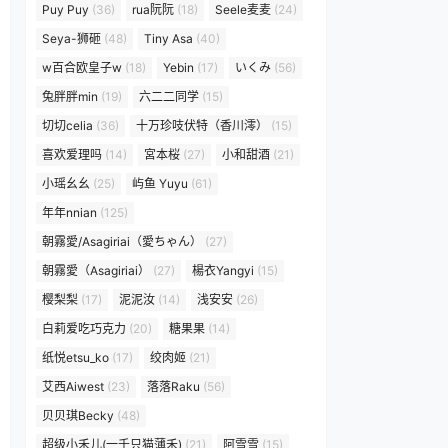
Puy Puy
(36)
rua阮阮
(18)
Seele麦麦
(24)
Seya-狮砸
(48)
Tiny Asa
(40)
w百合欧皇子w
(18)
Yebin
(17)
いくみ
(56)
兔胖胖min
(19)
六二二同学
(15)
切切celia
(36)
十万珍吱伏特（香川澪）
(15)
喜欢爱理吗
(14)
宮本桜
(27)
小和甜酒
(21)
小瑶幺幺
(25)
屿鱼 Yuyu
(61)
年年nnian
(125)
朝霧愛/Asagiriai（愛ちゃん）
(27)
朝霧愛（Asagiriai）
(27)
楊衣Yangyi
(15)
樱梨梨
(17)
泥泥汝
(14)
浅安安
(26)
白莉爱吃巧克力
(20)
糖果果
(14)
纸悦etsu_ko
(17)
绞肉姬
(21)
艾西Aiwest
(23)
落落Raku
(56)
贝贝琪Becky
(48)
超级小禾儿(一千只猫薄禾)
(21)
阿雪雪
(15)