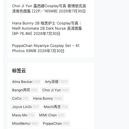
Choi Ji Yun 露西娜Cosplay写真 赛博朋克高
清角色图集 [22P／165MB]
2026年7月30日
Hana Bunny 2B 暗黑护士 Cosplay写真｜
NieR Automata 2B Dark Nurse 高清图集
[8P-76.4M]
2026年7月30日
PoppaChan Niyaniya Cosplay Set – 41
Photos 59MB
2026年7月30日
标签云
Alina Becker
(35)
Arty亚缇
(107)
Bangni邦尼
(55)
Choi Ji Yun
(44)
CoCo
(15)
Hana Bunny
(194)
Joyce Lin2x
(57)
Machi馬吉
(15)
Maou Mo
(15)
MiMi Chan
(20)
MissWarmJ
(64)
PoppaChan
(99)