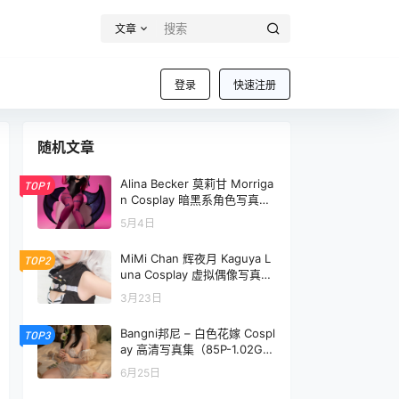
文章
登录
快速注册
随机文章
Alina Becker 莫莉甘 Morriga
TOP1
n Cosplay 暗黑系角色写真
【40P-77.6M】
5月4日
MiMi Chan 辉夜月 Kaguya L
TOP2
una Cosplay 虚拟偶像写真
【14P-110.3M】
3月23日
Bangni邦尼 – 白色花嫁 Cospl
TOP3
ay 高清写真集（85P-1.02G
B）
6月25日