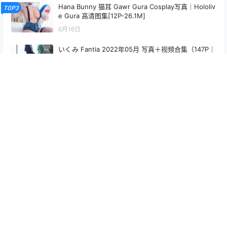
Hana Bunny 猫耳 Gawr Gura Cosplay写真｜Hololiv
TOP3
e Gura 高清图集[12P-26.1M]
6月16日
いくみ Fantia 2022年05月 写真＋视频合集（147P｜
8V｜741MB）
6月30日
Yudi(유디) 신작 점장님 몰래 방아찧기 꼭노作品写真，
眼镜系女孩的性感旅游美图
25年12月1日
PoppaChan Hu Tao Cosplay (Genshin Impact) – 2
5 Photos 110MB
6月1日
最新文章
rua阮阮 花房 小裙子 写真图集｜甜系少女私房摄影（54P｜661MB）
2026年7月31日