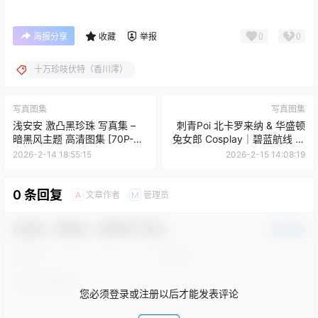
0
0
海报分享
收藏
举报
十万珍吱伏特（香川澪）
写真图集
写真图集
浅安安 激凸黑珍珠 写真集 –
刺青Poi 北卡罗来纳 & 华盛顿
暗黑风主题 高清图集 [70P-
兔女郎 Cosplay｜碧蓝航线 双
363M]
人写真（含隼隼子）【40P｜
2026-2-14 18:55:15
2026-2-15 14:08:19
308MB】
0 条回复
文章作者
管理员
A
M
欢迎您，新朋友，感谢参与互动！
确认修改
您必须登录或注册以后才能发表评论