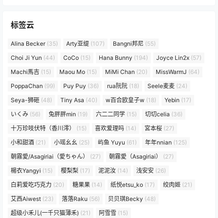
标签云
Alina Becker
(35)
Arty亚缇
(107)
Bangni邦尼
(55)
Choi Ji Yun
(44)
CoCo
(15)
Hana Bunny
(194)
Joyce Lin2x
(57)
Machi馬吉
(15)
Maou Mo
(15)
MiMi Chan
(20)
MissWarmJ
(64)
PoppaChan
(99)
Puy Puy
(36)
rua阮阮
(18)
Seele麦麦
(24)
Seya-狮砸
(48)
Tiny Asa
(40)
w百合欧皇子w
(18)
Yebin
(17)
いくみ
(56)
兔胖胖min
(19)
六二二同学
(15)
切切celia
(36)
十万珍吱伏特（香川澪）
(15)
喜欢爱理吗
(14)
宮本桜
(27)
小和甜酒
(21)
小瑶幺幺
(25)
屿鱼 Yuyu
(61)
年年nnian
(125)
朝霧愛/Asagiriai（愛ちゃん）
(27)
朝霧愛（Asagiriai）
(27)
楊衣Yangyi
(15)
樱梨梨
(17)
泥泥汝
(14)
浅安安
(26)
白莉爱吃巧克力
(20)
糖果果
(14)
纸悦etsu_ko
(17)
绞肉姬
(21)
艾西Aiwest
(23)
落落Raku
(56)
贝贝琪Becky
(48)
超级小禾儿(一千只猫薄禾)
(21)
阿雪雪
(15)