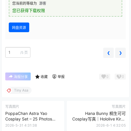
您当前的等级为
游客
您已获得下载权限
网盘资源
/
5 页
❮
❯
0
0
海报分享
收藏
举报
Tiny Asa
写真图片
写真图片
PoppaChan Astra Yao
Hana Bunny 桐生可可
Cosplay Set – 25 Photos
Cosplay写真｜Hololive Kiryu
31MB
Coco 高清图片图集[12P-25M]
2026-5-31 4:31:38
2026-6-1 4:32:05