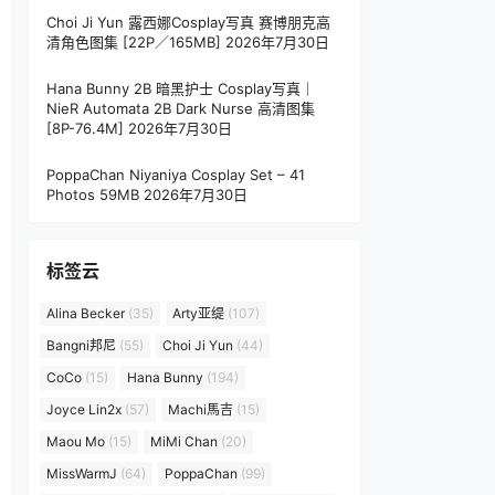
Choi Ji Yun 露西娜Cosplay写真 赛博朋克高
清角色图集 [22P／165MB]
2026年7月30日
Hana Bunny 2B 暗黑护士 Cosplay写真｜
NieR Automata 2B Dark Nurse 高清图集
[8P-76.4M]
2026年7月30日
PoppaChan Niyaniya Cosplay Set – 41
Photos 59MB
2026年7月30日
标签云
Alina Becker
(35)
Arty亚缇
(107)
Bangni邦尼
(55)
Choi Ji Yun
(44)
CoCo
(15)
Hana Bunny
(194)
Joyce Lin2x
(57)
Machi馬吉
(15)
Maou Mo
(15)
MiMi Chan
(20)
MissWarmJ
(64)
PoppaChan
(99)