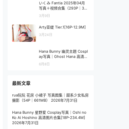
いくみ Fantia 2025年04月
写真＋视频合集（293P｜3V
｜1.14GB）
3月9日
Arty亚缇 Tier.1[16P-12.9M]
3月24日
Hana Bunny 幽灵主题 Cospl
ay写真｜Ghost Hana 高清图
片合集[28P-29.3M]
6月8日
最新文章
rua阮阮 花房 小裙子 写真图集｜甜系少女私房
摄影（54P｜661MB）
2026年7月31日
Hana Bunny 星野爱 Cosplay写真｜Oshi no
Ko Ai Hoshino 高清图片合集[18P-234.4M]
2026年7月31日