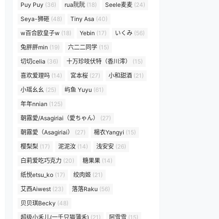
Puy Puy
(36)
rua阮阮
(18)
Seele麦麦
(24)
Seya-狮砸
(48)
Tiny Asa
(40)
w百合欧皇子w
(18)
Yebin
(17)
いくみ
(56)
兔胖胖min
(19)
六二二同学
(15)
切切celia
(36)
十万珍吱伏特（香川澪）
(15)
喜欢爱理吗
(14)
宮本桜
(27)
小和甜酒
(21)
小瑶幺幺
(25)
屿鱼 Yuyu
(61)
年年nnian
(125)
朝霧愛/Asagiriai（愛ちゃん）
(27)
朝霧愛（Asagiriai）
(27)
楊衣Yangyi
(15)
樱梨梨
(17)
泥泥汝
(14)
浅安安
(26)
白莉爱吃巧克力
(20)
糖果果
(14)
纸悦etsu_ko
(17)
绞肉姬
(21)
艾西Aiwest
(23)
落落Raku
(56)
贝贝琪Becky
(48)
超级小禾儿(一千只猫薄禾)
(21)
阿雪雪
(15)