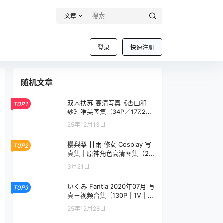
文章
登录
快速注册
随机文章
双木扶苏 高清写真《杏山和
TOP1
纱》唯美图集（34P／177.2
M）
25年12月13日
樱梨梨 甘雨 修女 Cosplay 写
TOP2
真集｜原神角色高清图集（26
P｜100MB）
3月21日
いくみ Fantia 2020年07月 写
TOP3
真＋视频合集（130P｜1V｜4
52MB）
25年12月28日