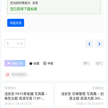
您当前的等级为
游客
您已获得下载权限
网盘资源
/
5 页
❮
❯
0
0
海报分享
收藏
举报
喜欢爱理吗
写真资讯
写真资讯
浅安安 PA15翠雀媚 写真集 –
浅安安 巨峰葡萄 写真集 – 创
角色主题 高清写真 [13P-
意主题 高清大图 [80P-
196MB]
701.8M]
2026-2-28 14:07:21
2026-2-28 23:43:17