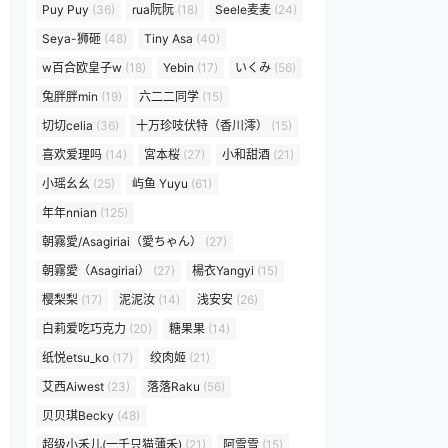
Puy Puy
(36)
rua阮阮
(18)
Seele麦麦
(24)
Seya-狮砸
(48)
Tiny Asa
(40)
w百合欧皇子w
(18)
Yebin
(17)
いくみ
(56)
兔胖胖min
(19)
六二二同学
(15)
切切celia
(36)
十万珍吱伏特（香川澪）
(15)
喜欢爱理吗
(14)
宮本桜
(27)
小和甜酒
(21)
小瑶幺幺
(25)
屿鱼 Yuyu
(61)
年年nnian
(125)
朝霧愛/Asagiriai（愛ちゃん）
(27)
朝霧愛（Asagiriai）
(27)
楊衣Yangyi
(15)
樱梨梨
(17)
泥泥汝
(14)
浅安安
(26)
白莉爱吃巧克力
(20)
糖果果
(14)
纸悦etsu_ko
(17)
绞肉姬
(21)
艾西Aiwest
(23)
落落Raku
(56)
贝贝琪Becky
(48)
超级小禾儿(一千只猫薄禾)
(21)
阿雪雪
(15)