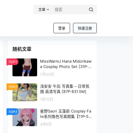
文章
登录
快速注册
随机文章
MissWarmJ Hana Midorikaw
TOP1
a Cosplay Photo Set [31P-3
1.4M]
7月30日
浅安安 午后 写真集 – 日常氛
TOP2
围 高清写真 [87P-831.5M]
1月10日
星野Saori 玉藻前 Cosplay Fa
TOP3
te系列角色写真图集【11P-56
MB】
4月5日