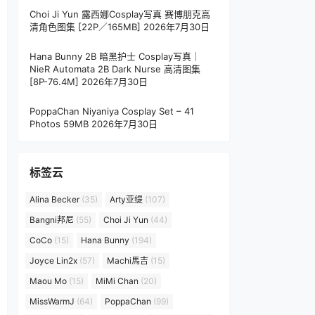
Choi Ji Yun 露西娜Cosplay写真 赛博朋克高
清角色图集 [22P／165MB]
2026年7月30日
Hana Bunny 2B 暗黑护士 Cosplay写真｜
NieR Automata 2B Dark Nurse 高清图集
[8P-76.4M]
2026年7月30日
PoppaChan Niyaniya Cosplay Set – 41
Photos 59MB
2026年7月30日
标签云
Alina Becker
(35)
Arty亚缇
(107)
Bangni邦尼
(55)
Choi Ji Yun
(44)
CoCo
(15)
Hana Bunny
(194)
Joyce Lin2x
(57)
Machi馬吉
(15)
Maou Mo
(15)
MiMi Chan
(20)
MissWarmJ
(64)
PoppaChan
(99)