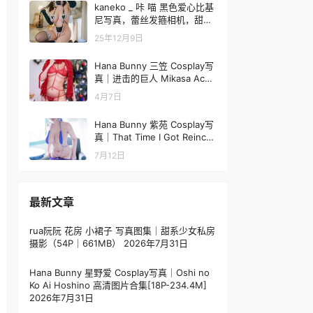
kaneko _ 咔 喵 黑色爱心比基
尼写真，蕾丝发箍相机，甜妹
也能玩cosplay
25年12月9日
Hana Bunny 三笠 Cosplay写
真｜进击的巨人 Mikasa Acke
rman 高清图片合集[11P-4.6
4月7日
M]
Hana Bunny 紫苑 Cosplay写
真｜That Time I Got Reincar
nated as a Slime Shion 高清
7月12日
图片[9P-22.8M]
最新文章
rua阮阮 花房 小裙子 写真图集｜甜系少女私房
摄影（54P｜661MB）
2026年7月31日
Hana Bunny 星野爱 Cosplay写真｜Oshi no
Ko Ai Hoshino 高清图片合集[18P-234.4M]
2026年7月31日