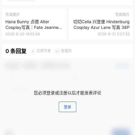
写真图片
写真图片
Hana Bunny 贞德 Alter
切切Celia 兴登堡 Hindenburg
Cosplay写真｜Fate Jeanne
Cosplay Azur Lane 写真 38P
Alter 高清图片合集[12P-
2026-6-20 18:55:38
2026-6-21 2:07:22
31.9M]
0 条回复
文章作者
管理员
A
M
欢迎您，新朋友，感谢参与互动！
确认修改
您必须登录或注册以后才能发表评论
登录
提交