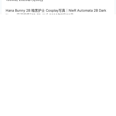
Hana Bunny 2B 暗黑护士 Cosplay写真｜NieR Automata 2B Dark
Nurse 高清图集[8P-76.4M]
2026年7月30日
PoppaChan Niyaniya Cosplay Set – 41 Photos 59MB
2026年7月
30日
标签云
Alina Becker
(35)
Arty亚缇
(107)
Bangni邦尼
(55)
Choi Ji Yun
(44)
CoCo
(15)
Hana Bunny
(194)
Joyce Lin2x
(57)
Machi馬吉
(15)
Maou Mo
(15)
MiMi Chan
(20)
MissWarmJ
(64)
PoppaChan
(99)
Puy Puy
(36)
rua阮阮
(18)
Seele麦麦
(24)
Seya-狮砸
(48)
Tiny Asa
(40)
w百合欧皇子w
(18)
Yebin
(17)
いくみ
(56)
兔胖胖min
(19)
六二二同学
(15)
切切celia
(36)
十万珍吱伏特（香川澪）
(15)
喜欢爱理吗
(14)
宮本桜
(27)
小和甜酒
(21)
小瑶幺幺
(25)
屿鱼 Yuyu
(61)
年年nnian
(125)