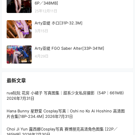
6P／348MB]
25年12月11日
Arty亚缇 ホロ[31P-32.3M]
3月15日
Arty亚缇 FGO Saber Alter[33P-341M]
4月29日
最新文章
rua阮阮 花房 小裙子 写真图集｜甜系少女私房摄影（54P｜661MB）
2026年7月31日
Hana Bunny 星野爱 Cosplay写真｜Oshi no Ko Ai Hoshino 高清图
片合集[18P-234.4M]
2026年7月31日
Choi Ji Yun 露西娜Cosplay写真 赛博朋克高清角色图集 [22P／
165MB]
2026年7月30日