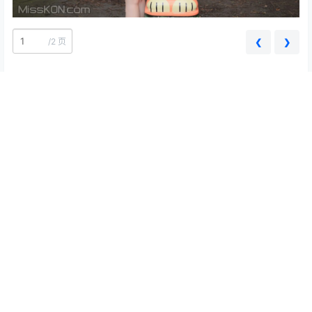
/
2 页
❮
❯
0
0
海报分享
收藏
举报
Yeon Woo (연우)
写真资讯
写真资讯
雪琪sama制服姐姐写真，性感
夏小小nude《初夏女神》写
与活力的美少女
真，室内的，清新与优雅的双
重享受
2025-11-27 10:57:49
2025-11-30 11:42:22
0 条回复
文章作者
管理员
A
M
欢迎您，新朋友，感谢参与互动！
确认修改