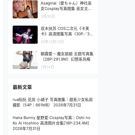
Asagiriai（愛ちゃん）神社巫
女Cosplay写真图集 巫女主题
高清图集 31P (305MB)
3月30日
双木扶苏 COS二次元《卡芙
卡》高清图集写真（30P／33
8.9M）
25年12月13日
朝霧愛 – 魔女姐姐 主题写真集
（28P-291.9M）幻想系风格
7月14日
最新文章
rua阮阮 花房 小裙子 写真图集｜甜系少女私房
摄影（54P｜661MB）
2026年7月31日
Hana Bunny 星野爱 Cosplay写真｜Oshi no
Ko Ai Hoshino 高清图片合集[18P-234.4M]
2026年7月31日