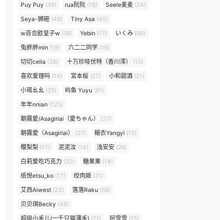
Puy Puy
(36)
rua阮阮
(18)
Seele麦麦
(24)
Seya-狮砸
(48)
Tiny Asa
(40)
w百合欧皇子w
(18)
Yebin
(17)
いくみ
(56)
兔胖胖min
(19)
六二二同学
(15)
切切celia
(36)
十万珍吱伏特（香川澪）
(15)
喜欢爱理吗
(14)
宮本桜
(27)
小和甜酒
(21)
小瑶幺幺
(25)
屿鱼 Yuyu
(61)
年年nnian
(125)
朝霧愛/Asagiriai（愛ちゃん）
(27)
朝霧愛（Asagiriai）
(27)
楊衣Yangyi
(15)
樱梨梨
(17)
泥泥汝
(14)
浅安安
(26)
白莉爱吃巧克力
(20)
糖果果
(14)
纸悦etsu_ko
(17)
绞肉姬
(21)
艾西Aiwest
(23)
落落Raku
(56)
贝贝琪Becky
(48)
超级小禾儿(一千只猫薄禾)
(21)
阿雪雪
(15)