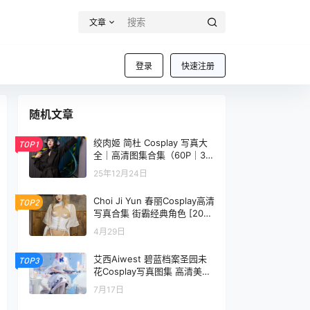
文章
登录
快速注册
随机文章
绞肉姬 简杜 Cosplay 写真大
TOP1
全｜高清图集合集（60P｜38
2MB）
25年12月24日
Choi Ji Yun 春丽Cosplay高清
TOP2
写真合集 街霸经典角色 [20P
／175MB]
4月29日
艾西Aiwest 碧蓝档案圣园未
TOP3
花Cosplay写真图集 高清美图
合集 40P (415.8M)
7月17日