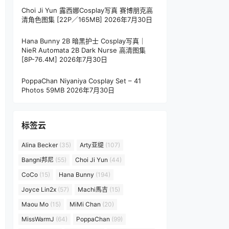
Choi Ji Yun 露西娜Cosplay写真 赛博朋克高
清角色图集 [22P／165MB]
2026年7月30日
Hana Bunny 2B 暗黑护士 Cosplay写真｜
NieR Automata 2B Dark Nurse 高清图集
[8P-76.4M]
2026年7月30日
PoppaChan Niyaniya Cosplay Set – 41
Photos 59MB
2026年7月30日
标签云
Alina Becker
(35)
Arty亚缇
(107)
Bangni邦尼
(55)
Choi Ji Yun
(44)
CoCo
(15)
Hana Bunny
(194)
Joyce Lin2x
(57)
Machi馬吉
(15)
Maou Mo
(15)
MiMi Chan
(20)
MissWarmJ
(64)
PoppaChan
(99)