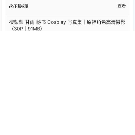
查看
下载权限
樱梨梨 甘雨 秘书 Cosplay 写真集｜原神角色高清摄影
（30P｜91MB）
您当前的等级为
游客
您已获得下载权限
网盘资源
/
4 页
❮
❯
0
0
海报分享
收藏
举报
樱梨梨