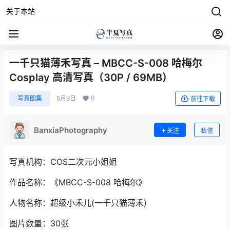
关于本站
一千只猫薄禾写真 – MBCC-S-008 哈梅尔
Cosplay 高清写真（30P / 69MB）
0
写真图集
5月9日
前往下载
BanxiaPhotography
关注
私信
写真机构：COS二次元小姐姐
作品名称：《MBCC-S-008 哈梅尔》
人物名称：超级小禾儿(一千只猫薄禾)
图片数量：30张