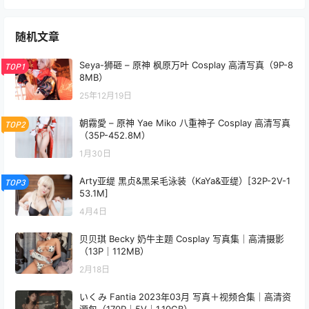
随机文章
Seya-狮砸 – 原神 枫原万叶 Cosplay 高清写真（9P-8
TOP1
8MB）
25年12月19日
朝霧愛 – 原神 Yae Miko 八重神子 Cosplay 高清写真
TOP2
（35P-452.8M）
1月30日
Arty亚缇 黑贞&黑呆毛泳装（KaYa&亚缇）[32P-2V-1
TOP3
53.1M]
4月4日
贝贝琪 Becky 奶牛主题 Cosplay 写真集｜高清摄影
（13P｜112MB）
2月18日
いくみ Fantia 2023年03月 写真＋视频合集｜高清资