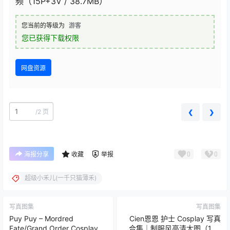
频（15P+3V / 38.7MB）
您当前的等级为
游客
您已获得下载权限
网盘资源
/
2 页
❮
❯
0
0
海报分享
收藏
举报
超级小禾儿(一千只猫薄禾)
写真图集
写真图集
Puy Puy – Mordred
Cien恩恩 护士 Cosplay 写真
Fate/Grand Order Cosplay
合集｜制服风高清大图（18P