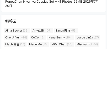
PoppaChan Niyaniya Cosplay Set – 41 Photos 59MB
2026年7月
30日
标签云
Alina Becker
(35)
Arty亚缇
(107)
Bangni邦尼
(55)
Choi Ji Yun
(44)
CoCo
(15)
Hana Bunny
(194)
Joyce Lin2x
(57)
Machi馬吉
(15)
Maou Mo
(15)
MiMi Chan
(20)
MissWarmJ
(64)
PoppaChan
(99)
Puy Puy
(36)
rua阮阮
(18)
Seele麦麦
(24)
Seya-狮砸
(48)
Tiny Asa
(40)
w百合欧皇子w
(18)
Yebin
(17)
いくみ
(56)
兔胖胖min
(19)
六二二同学
(15)
切切celia
(36)
十万珍吱伏特（香川澪）
(15)
喜欢爱理吗
(14)
宮本桜
(27)
小和甜酒
(21)
小瑶幺幺
(25)
屿鱼 Yuyu
(61)
年年nnian
(125)
朝霧愛/Asagiriai（愛ちゃん）
(27)
朝霧愛（Asagiriai）
(27)
楊衣Yangyi
(15)
樱梨梨
(17)
泥泥汝
(14)
浅安安
(26)
白莉爱吃巧克力
(20)
糖果果
(14)
纸悦etsu_ko
(17)
绞肉姬
(21)
艾西Aiwest
(23)
落落Raku
(56)
贝贝琪Becky
(48)