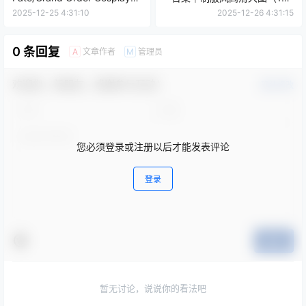
写真合集（196P+5V-
｜51MB）
2025-12-25 4:31:10
2025-12-26 4:31:15
3.21GB）
0 条回复
文章作者
管理员
A
M
欢迎您，新朋友，感谢参与互动！
确认修改
您必须登录或注册以后才能发表评论
登录
提交
暂无讨论，说说你的看法吧