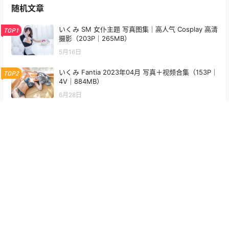
随机文章
いくみ SM 女仆主题 写真图集｜高人气 Cosplay 高清
TOP1
摄影（203P｜265MB）
5月16日
いくみ Fantia 2023年04月 写真＋视频合集（153P｜
TOP2
4V｜884MB）
6月28日
Hana Bunny 丽贝卡 Cosplay写真｜Cyberpunk Edg
TOP3
erunners Rebecca 高清图集[12P-29.9M]
5月8日
屿鱼 Yuyu 圣女主题 Cosplay 写真集（6P｜10MB）
3月5日
Tiny Asa – &ZinieQ Corin x Ellen Joe 双角色 Cos
高清写真（21P-233MB）
6月24日