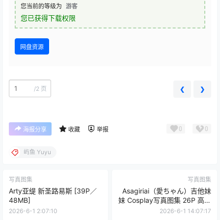
您当前的等级为
游客
您已获得下载权限
网盘资源
/
2 页
❮
❯
0
0
海报分享
收藏
举报
屿鱼 Yuyu
写真图集
写真图集
Arty亚缇 新圣路易斯 [39P／
Asagiriai（愛ちゃん）吉他妹
48MB]
妹 Cosplay写真图集 26P 高清
图集 (331MB)
2026-6-1 2:07:10
2026-6-1 14:07:17