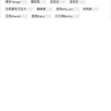
楊衣Yangyi
(15)
樱梨梨
(17)
泥泥汝
(14)
浅安安
(26)
白莉爱吃巧克力
(20)
糖果果
(14)
纸悦etsu_ko
(17)
绞肉姬
(21)
艾西Aiwest
(23)
落落Raku
(56)
贝贝琪Becky
(48)
超级小禾儿(一千只猫薄禾)
(21)
阿雪雪
(15)
归档
2026 年 7 月
2026 年 6 月
2026 年 5 月
2026 年 4 月
2026 年 3 月
2026 年 2 月