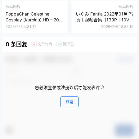
写真图片
写真图片
PoppaChan Celestine
いくみ Fantia 2022年01月 写
Cosplay (Kuroinu) HD – 20
真＋视频合集（139P｜10V｜
Photos 68MB
1.21GB）
2026-7-6 4:31:17
2026-7-6 18:55:19
0 条回复
文章作者
管理员
A
M
欢迎您，新朋友，感谢参与互动！
确认修改
您必须登录或注册以后才能发表评论
登录
提交