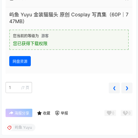
屿鱼 Yuyu 金装猫猫头 原创 Cosplay 写真集（60P｜7
47MB）
您当前的等级为
游客
您已获得下载权限
网盘资源
/
7 页
❮
❯
0
0
海报分享
收藏
举报
屿鱼 Yuyu