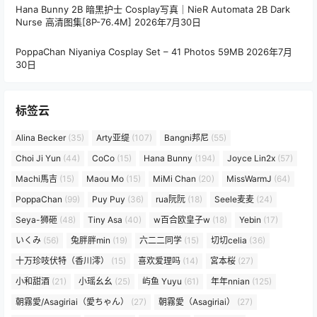
Hana Bunny 2B 暗黑护士 Cosplay写真｜NieR Automata 2B Dark
Nurse 高清图集[8P-76.4M]
2026年7月30日
PoppaChan Niyaniya Cosplay Set – 41 Photos 59MB
2026年7月
30日
标签云
Alina Becker
(35)
Arty亚缇
(107)
Bangni邦尼
(55)
Choi Ji Yun
(44)
CoCo
(15)
Hana Bunny
(194)
Joyce Lin2x
(57)
Machi馬吉
(15)
Maou Mo
(15)
MiMi Chan
(20)
MissWarmJ
(64)
PoppaChan
(99)
Puy Puy
(36)
rua阮阮
(18)
Seele麦麦
(24)
Seya-狮砸
(48)
Tiny Asa
(40)
w百合欧皇子w
(18)
Yebin
(17)
いくみ
(56)
兔胖胖min
(19)
六二二同学
(15)
切切celia
(36)
十万珍吱伏特（香川澪）
(15)
喜欢爱理吗
(14)
宮本桜
(27)
小和甜酒
(21)
小瑶幺幺
(25)
屿鱼 Yuyu
(61)
年年nnian
(125)
朝霧愛/Asagiriai（愛ちゃん）
(27)
朝霧愛（Asagiriai）
(27)