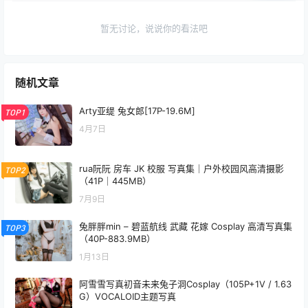
暂无讨论，说说你的看法吧
随机文章
Arty亚缇 兔女郎[17P-19.6M]
TOP1
4月7日
rua阮阮 房车 JK 校服 写真集｜户外校园风高清摄影
TOP2
（41P｜445MB）
7月9日
兔胖胖min – 碧蓝航线 武藏 花嫁 Cosplay 高清写真集
TOP3
（40P-883.9MB）
1月13日
阿雪雪写真初音未来兔子洞Cosplay（105P+1V / 1.63
G）VOCALOID主题写真