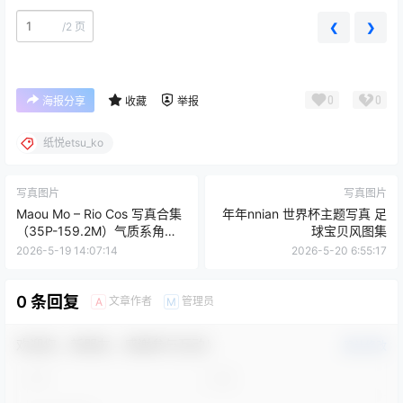
/
2 页
❮
❯
0
0
海报分享
收藏
举报
纸悦etsu_ko
写真图片
写真图片
Maou Mo – Rio Cos 写真合集
年年nnian 世界杯主题写真 足
（35P-159.2M）气质系角色
球宝贝风图集
高清图包
2026-5-19 14:07:14
2026-5-20 6:55:17
0 条回复
文章作者
管理员
A
M
欢迎您，新朋友，感谢参与互动！
确认修改