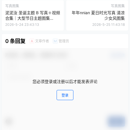
写真图集
写真图集
泥泥汝 圣诞主题 B 写真＋视频
年年nnian 夏日时光写真 清凉
合集｜大型节日主题图集
少女风图集
（460P｜19V｜1.25GB）
2026-5-24 23:43:13
2026-5-25 11:43:18
0 条回复
文章作者
管理员
A
M
欢迎您，新朋友，感谢参与互动！
确认修改
您必须登录或注册以后才能发表评论
登录
提交