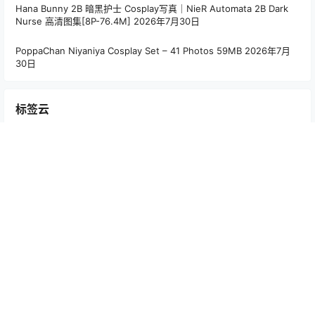
Hana Bunny 2B 暗黑护士 Cosplay写真｜NieR Automata 2B Dark
Nurse 高清图集[8P-76.4M]
2026年7月30日
PoppaChan Niyaniya Cosplay Set – 41 Photos 59MB
2026年7月
30日
标签云
Alina Becker
(35)
Arty亚缇
(107)
Bangni邦尼
(55)
Choi Ji Yun
(44)
CoCo
(15)
Hana Bunny
(194)
Joyce Lin2x
(57)
Machi馬吉
(15)
Maou Mo
(15)
MiMi Chan
(20)
MissWarmJ
(64)
PoppaChan
(99)
Puy Puy
(36)
rua阮阮
(18)
Seele麦麦
(24)
Seya-狮砸
(48)
Tiny Asa
(40)
w百合欧皇子w
(18)
Yebin
(17)
いくみ
(56)
兔胖胖min
(19)
六二二同学
(15)
切切celia
(36)
十万珍吱伏特（香川澪）
(15)
喜欢爱理吗
(14)
宮本桜
(27)
小和甜酒
(21)
小瑶幺幺
(25)
屿鱼 Yuyu
(61)
年年nnian
(125)
朝霧愛/Asagiriai（愛ちゃん）
(27)
朝霧愛（Asagiriai）
(27)