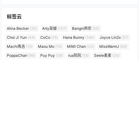
标签云
Alina Becker
(35)
Arty亚缇
(107)
Bangni邦尼
(55)
Choi Ji Yun
(44)
CoCo
(15)
Hana Bunny
(194)
Joyce Lin2x
(57)
Machi馬吉
(15)
Maou Mo
(15)
MiMi Chan
(20)
MissWarmJ
(64)
PoppaChan
(99)
Puy Puy
(36)
rua阮阮
(18)
Seele麦麦
(24)
Seya-狮砸
(48)
Tiny Asa
(40)
w百合欧皇子w
(18)
Yebin
(17)
いくみ
(56)
兔胖胖min
(19)
六二二同学
(15)
切切celia
(36)
十万珍吱伏特（香川澪）
(15)
喜欢爱理吗
(14)
宮本桜
(27)
小和甜酒
(21)
小瑶幺幺
(25)
屿鱼 Yuyu
(61)
年年nnian
(125)
朝霧愛/Asagiriai（愛ちゃん）
(27)
朝霧愛（Asagiriai）
(27)
楊衣Yangyi
(15)
樱梨梨
(17)
泥泥汝
(14)
浅安安
(26)
白莉爱吃巧克力
(20)
糖果果
(14)
纸悦etsu_ko
(17)
绞肉姬
(21)
艾西Aiwest
(23)
落落Raku
(56)
贝贝琪Becky
(48)
超级小禾儿(一千只猫薄禾)
(21)
阿雪雪
(15)