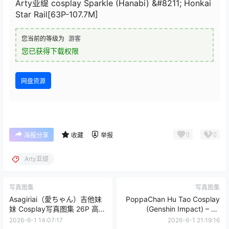
Arty亚缇 cosplay Sparkle (Hanabi) &#8211; Honkai
Star Rail[63P-107.7M]
您当前的等级为
游客
您已获得下载权限
网盘资源
0
0
海报分享
收藏
举报
Arty亚缇
写真图集
写真图集
Asagiriai（愛ちゃん）吉他妹
PoppaChan Hu Tao Cosplay
妹 Cosplay写真图集 26P 高清
(Genshin Impact) – 25
图集 (331MB)
Photos 110MB
2026-6-1 14:07:17
2026-6-1 21:19:16