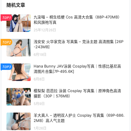
随机文章
九柒喵 – 桐生桔梗 Cos 高清大合集（88P-470MB）
TOP1
和风旗袍写真
25年12月26日
浅安安 火华家竞泳 写真集 – 竞泳主题 高清图集 [26P
TOP2
-243MB]
6月19日
Hana Bunny JAV泳装 Cosplay写真｜性感比基尼高
TOP3
清图片合集[7P-495.6K]
6月8日
樱梨梨 芭芭拉 泳装 Cosplay 写真集｜原神角色高清
摄影（30P｜576MB）
5月9日
羊大真人 – 透明双人护士 Cosplay 写真集（69P-686.
2MB）高人气主题
1月26日