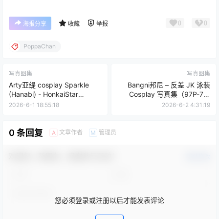
0
0
海报分享
收藏
举报
PoppaChan
写真图集
写真图集
Arty亚缇 cosplay Sparkle
Bangni邦尼 – 反差 JK 泳装
(Hanabi) - HonkaiStar
Cosplay 写真集（97P-7V-
Rail[63P-107.7M]
841.3MB）
2026-6-1 18:55:18
2026-6-2 4:31:19
0 条回复
文章作者
管理员
A
M
欢迎您，新朋友，感谢参与互动！
确认修改
您必须登录或注册以后才能发表评论