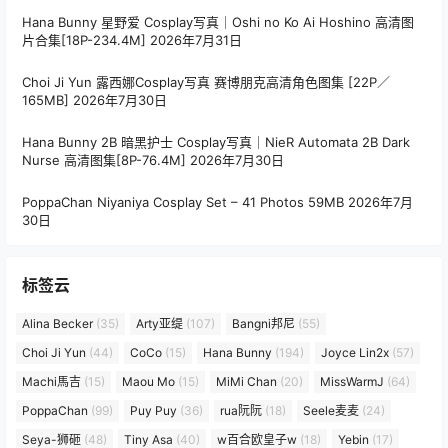
Hana Bunny 星野爱 Cosplay写真｜Oshi no Ko Ai Hoshino 高清图
片合集[18P-234.4M]
2026年7月31日
Choi Ji Yun 露西娜Cosplay写真 赛博朋克高清角色图集 [22P／
165MB]
2026年7月30日
Hana Bunny 2B 暗黑护士 Cosplay写真｜NieR Automata 2B Dark
Nurse 高清图集[8P-76.4M]
2026年7月30日
PoppaChan Niyaniya Cosplay Set – 41 Photos 59MB
2026年7月
30日
标签云
Alina Becker
(35)
Arty亚缇
(107)
Bangni邦尼
(55)
Choi Ji Yun
(44)
CoCo
(15)
Hana Bunny
(194)
Joyce Lin2x
(57)
Machi馬吉
(15)
Maou Mo
(15)
MiMi Chan
(20)
MissWarmJ
(64)
PoppaChan
(99)
Puy Puy
(36)
rua阮阮
(18)
Seele麦麦
(24)
Seya-狮砸
(48)
Tiny Asa
(40)
w百合欧皇子w
(18)
Yebin
(17)