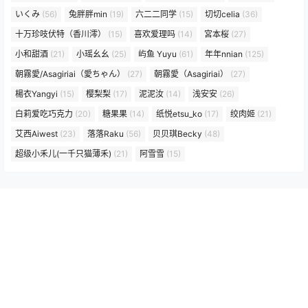
いくみ
(56)
兔胖胖min
(19)
六二二同学
(15)
切切celia
(36)
十万珍吱伏特（香川澪）
(15)
喜欢爱理吗
(14)
宮本桜
(27)
小和甜酒
(21)
小瑶幺幺
(25)
屿鱼 Yuyu
(61)
年年nnian
(125)
朝霧愛/Asagiriai（愛ちゃん）
(27)
朝霧愛（Asagiriai）
(27)
楊衣Yangyi
(15)
樱梨梨
(17)
泥泥汝
(14)
浅安安
(26)
白莉爱吃巧克力
(20)
糖果果
(14)
纸悦etsu_ko
(17)
绞肉姬
(21)
艾西Aiwest
(23)
落落Raku
(56)
贝贝琪Becky
(48)
超级小禾儿(一千只猫薄禾)
(21)
阿雪雪
(15)
归档
2026 年 7 月
2026 年 6 月
2026 年 5 月