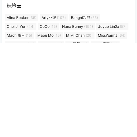
标签云
Alina Becker
(35)
Arty亚缇
(107)
Bangni邦尼
(55)
Choi Ji Yun
(44)
CoCo
(15)
Hana Bunny
(194)
Joyce Lin2x
(57)
Machi馬吉
(15)
Maou Mo
(15)
MiMi Chan
(20)
MissWarmJ
(64)
PoppaChan
(99)
Puy Puy
(36)
rua阮阮
(18)
Seele麦麦
(24)
Seya-狮砸
(48)
Tiny Asa
(40)
w百合欧皇子w
(18)
Yebin
(17)
いくみ
(56)
兔胖胖min
(19)
六二二同学
(15)
切切celia
(36)
十万珍吱伏特（香川澪）
(15)
喜欢爱理吗
(14)
宮本桜
(27)
小和甜酒
(21)
小瑶幺幺
(25)
屿鱼 Yuyu
(61)
年年nnian
(125)
朝霧愛/Asagiriai（愛ちゃん）
(27)
朝霧愛（Asagiriai）
(27)
楊衣Yangyi
(15)
樱梨梨
(17)
泥泥汝
(14)
浅安安
(26)
白莉爱吃巧克力
(20)
糖果果
(14)
纸悦etsu_ko
(17)
绞肉姬
(21)
艾西Aiwest
(23)
落落Raku
(56)
贝贝琪Becky
(48)
超级小禾儿(一千只猫薄禾)
(21)
阿雪雪
(15)