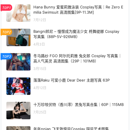
Hana Bunny 爱蜜莉雅泳装 Cosplay写真｜Re Zero E
TOP1
milia Swimsuit 高清图集[9P-11.3M]
7月12日
Bangni邦尼 – 憧憬成为魔法少女 柊舞缇娜 Cosplay
TOP2
写真集（88P-5V-926MB）
4月3日
冬马路纱 FGO 阿尔托莉雅 兔女郎 Cosplay 写真集｜
TOP3
高人气英灵 高清图集（29P｜101MB）
3月15日
落落Raku 可爱小鹿 Dear Deer 主题写真 63P
4月12日
十万珍吱伏特（香川澪）黑兔写真合集｜60P｜115MB
7月25日
年年nnian 飞天敦煌风Cosplay 国风艺术图集