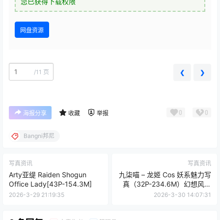
您已获得下载权限
网盘资源
/
11 页
❮
❯
0
0
海报分享
收藏
举报
Bangni邦尼
写真资讯
写真资讯
Arty亚缇 Raiden Shogun
九柒喵 – 龙姬 Cos 妖系魅力写
Office Lady[43P-154.3M]
真（32P-234.6M）幻想风格
图包
2026-3-29 21:19:35
2026-3-30 14:07:31