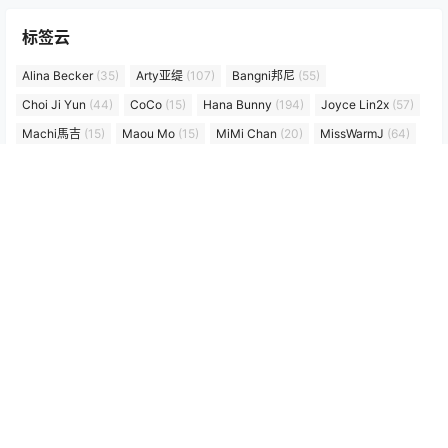
3月22日
落落Raku 可爱小鹿 Dear Deer 主题写真 63P
TOP3
4月12日
白莉爱吃巧克力 霞泽美游 Cosplay 写真集【73P｜69
0.4MB】
3月24日
屿鱼 Yuyu 海外自拍 写真合集｜旅行记录风格（14P
｜109MB）
3月6日
Hana Bunny 幽灵主题 Cosplay写真｜Ghost Hana
高清图片合集[28P-29.3M]
6月8日
最新文章