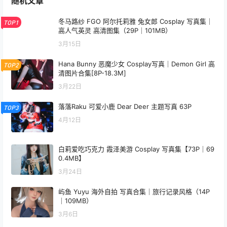
/
3 页
❮
❯
0
0
海报分享
收藏
举报
贝贝琪Becky
写真资讯
写真资讯
Joyce Lin2x Jett Cosplay
落落Raku 泳池 Bubble 水泳馆
Valorant 写真 44P
主题写真 58P+1V
2026-3-11 9:19:55
2026-3-12 14:08:24
0 条回复
文章作者
管理员
A
M
欢迎您，新朋友，感谢参与互动！
确认修改