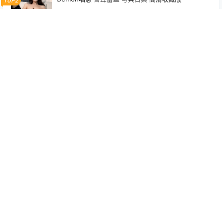
TOP2
2月2日
柘烟Zuken 北卡罗来纳 Cosplay（Azur Lane North
TOP3
Carolina）高清写真【29P｜310MB】
3月20日
小和甜酒 骑马猎人 Cosplay 高清写真图包 [61P1V-68
6.8M]
5月2日
柘烟Zuken 吾妻 原皮 Cosplay（Azur Lane Azum
a）写真集【23P｜204.3MB】
7月29日
いくみ Fantia 2023年08月 写真＋视频合集（189P｜
3V｜1.16GB）
3月3日
最新文章