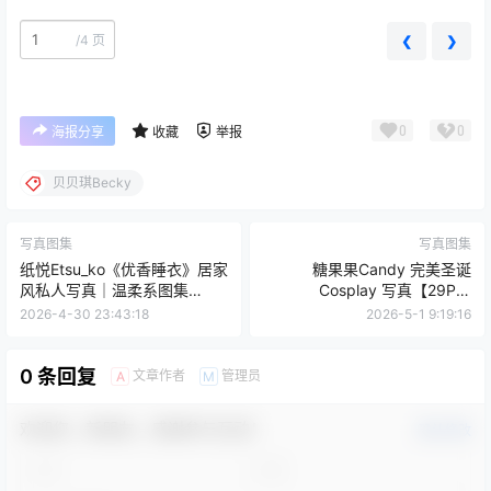
/
4 页
❮
❯
0
0
海报分享
收藏
举报
贝贝琪Becky
写真图集
写真图集
纸悦Etsu_ko《优香睡衣》居家
糖果果Candy 完美圣诞
风私人写真｜温柔系图集
Cosplay 写真【29P｜
[35P-209M]
155MB】
2026-4-30 23:43:18
2026-5-1 9:19:16
0 条回复
文章作者
管理员
A
M
欢迎您，新朋友，感谢参与互动！
确认修改