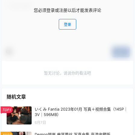
您必须登录或注册以后才能发表评论
登录
提交
暂无讨论，说说你的看法吧
随机文章
いくみ Fantia 2023年01月 写真＋视频合集（145P｜
TOP1
3V｜596MB）
6月7日
Demon喵崽 兽耳蕾丝 写真合集 高清收藏版