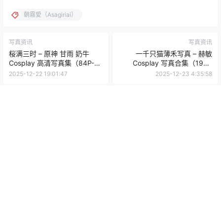
朝霧愛 – 廣井きくり Cosplay 高清写真（37P-151.7
M）角色主题图集
您当前的等级为
游客
您已获得下载权限
网盘资源
/
4 页
❮
❯
0
0
海报分享
收藏
举报
朝霧愛（Asagiriai）