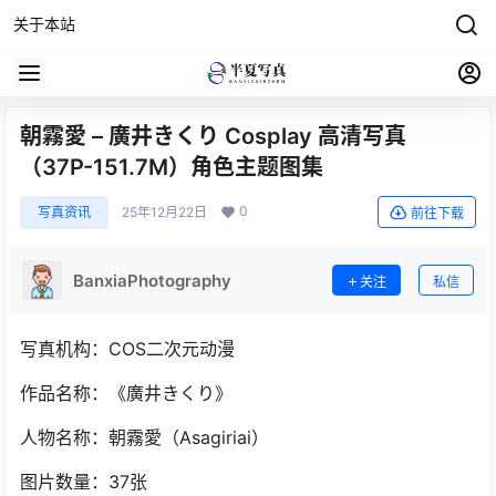
关于本站
朝霧愛 – 廣井きくり Cosplay 高清写真
（37P-151.7M）角色主题图集
0
写真资讯
25年12月22日
前往下载
BanxiaPhotography
关注
私信
写真机构：COS二次元动漫
作品名称：《廣井きくり》
人物名称：朝霧愛（Asagiriai）
图片数量：37张