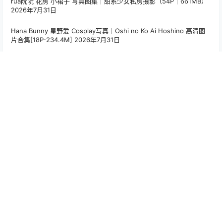
0
0
海报分享
收藏
举报
桜满三时
写真资讯
写真资讯
九柒喵 – 体操服白子 Cos 性感
朝霧愛 – 廣井きくり Cosplay
体操服写真（17P-67.6M）日
高清写真（37P-151.7M）角色
系角色主题图集
主题图集
2025-12-22 14:07:19
2025-12-22 23:45:16
0 条回复
文章作者
管理员
A
M
欢迎您，新朋友，感谢参与互动！
确认修改
您必须登录或注册以后才能发表评论