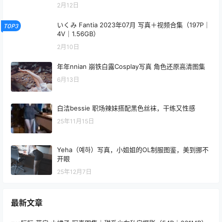
查看
下载权限
桜满三时 – 原神 甘雨 奶牛 Cosplay 高清写真集（84P
-791MB）可爱造型
您当前的等级为
游客
您已获得下载权限
网盘资源
/
9 页
❮
❯