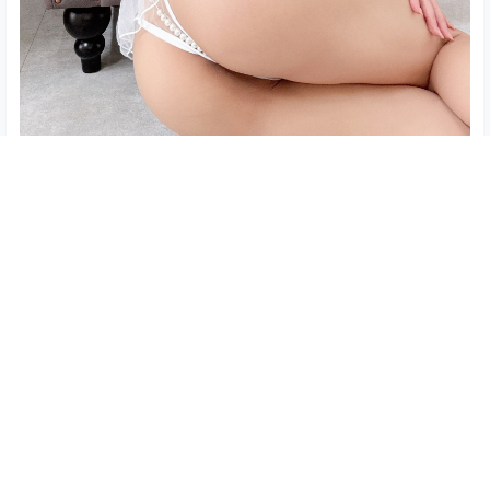
查看
下载权限
いくみ Fantia 2024年06月 写真＋视频合集（341P｜
3V｜1.66GB）
您当前的等级为
游客
您已获得下载权限