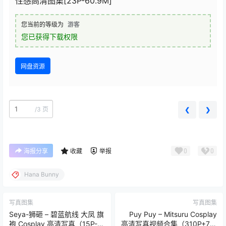
性感高清图集[23P-60.9M]
您当前的等级为
游客
您已获得下载权限
网盘资源
/
3 页
❮
❯
0
0
海报分享
收藏
举报
Hana Bunny
写真图集
写真图集
Seya-狮砸 – 碧蓝航线 大凤 旗
Puy Puy – Mitsuru Cosplay
袍 Cosplay 高清写真（15P-
高清写真视频合集（310P+7V-