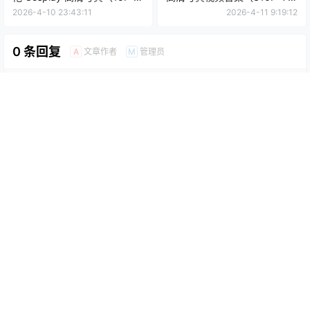
152.6MB）
2.44GB）
2026-4-10 23:43:11
2026-4-11 9:19:12
0 条回复
文章作者
管理员
A
M
欢迎您，新朋友，感谢参与互动！
确认修改
您必须登录或注册以后才能发表评论
登录
提交
暂无讨论，说说你的看法吧