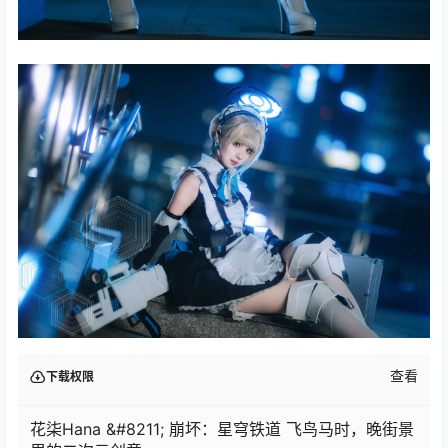
查看
下载权限
花柒Hana &#8211; 崩坏：星穹铁道 飞鸟马时，晚街景