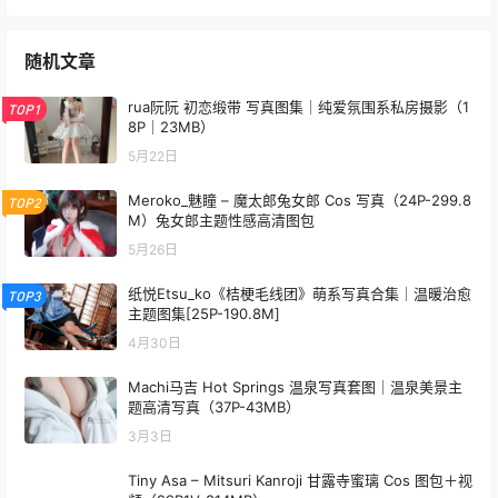
随机文章
rua阮阮 初恋缎带 写真图集｜纯爱氛围系私房摄影（1
TOP1
8P｜23MB）
5月22日
Meroko_魅瞳 – 魔太郎兔女郎 Cos 写真（24P-299.8
TOP2
M）兔女郎主题性感高清图包
5月26日
纸悦Etsu_ko《桔梗毛线团》萌系写真合集｜温暖治愈
TOP3
主题图集[25P-190.8M]
4月30日
Machi马吉 Hot Springs 温泉写真套图｜温泉美景主
题高清写真（37P-43MB）
3月3日
Tiny Asa – Mitsuri Kanroji 甘露寺蜜璃 Cos 图包＋视