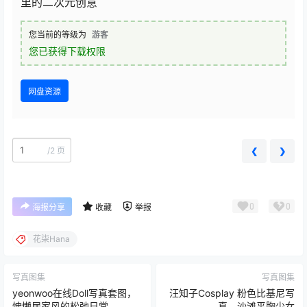
里的二次元创意
您当前的等级为
游客
您已获得下载权限
网盘资源
/
2 页
❮
❯
0
0
海报分享
收藏
举报
花柒Hana
写真图集
写真图集
yeonwoo在线Doll写真套图，
汪知子Cosplay 粉色比基尼写
慵懒居家风的松弛日常
真，沙滩平胸少女