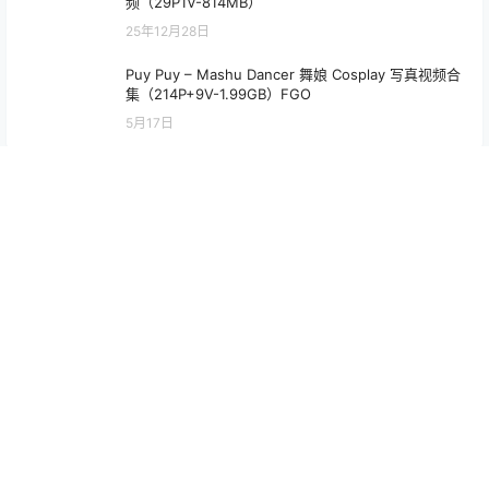
频（29P1V-814MB）
25年12月28日
Puy Puy – Mashu Dancer 舞娘 Cosplay 写真视频合
集（214P+9V-1.99GB）FGO
5月17日
最新文章
rua阮阮 花房 小裙子 写真图集｜甜系少女私房摄影（54P｜661MB）
2026年7月31日
Hana Bunny 星野爱 Cosplay写真｜Oshi no Ko Ai Hoshino 高清图
片合集[18P-234.4M]
2026年7月31日
Choi Ji Yun 露西娜Cosplay写真 赛博朋克高清角色图集 [22P／
165MB]
2026年7月30日
Hana Bunny 2B 暗黑护士 Cosplay写真｜NieR Automata 2B Dark
Nurse 高清图集[8P-76.4M]
2026年7月30日