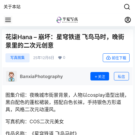
关于本站
花柒Hana – 崩坏：星穹铁道 飞鸟马时，晚街
景里的二次元创意
0
写真图集
25年12月6日
前往下载
BanxiaPhotography
关注
私信
图集介绍：夜晚城市街景‌背景，人物以cosplay造型‌出镜，‌
黑白配色的蓬松裙装‌，搭配‌白色长袜‌，手持‌银色方形道
具‌，风格‌二次元动漫风。
写真机构：COS二次元美女
作品名称：《星穹铁道 飞鸟马时》