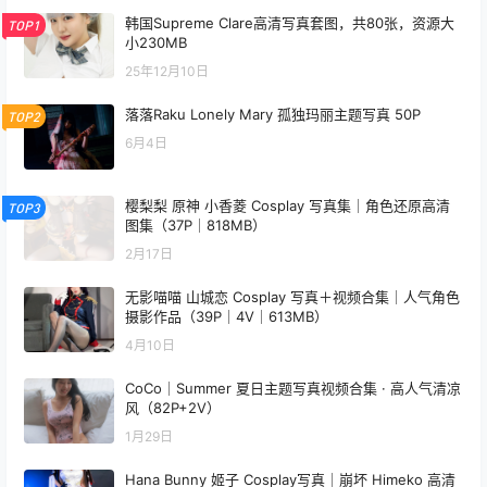
韩国Supreme Clare高清写真套图，共80张，资源大
TOP1
小230MB
25年12月10日
落落Raku Lonely Mary 孤独玛丽主题写真 50P
TOP2
6月4日
樱梨梨 原神 小香菱 Cosplay 写真集｜角色还原高清
TOP3
图集（37P｜818MB）
2月17日
无影喵喵 山城恋 Cosplay 写真＋视频合集｜人气角色
摄影作品（39P｜4V｜613MB）
4月10日
CoCo｜Summer 夏日主题写真视频合集 · 高人气清凉
风（82P+2V）
1月29日
Hana Bunny 姬子 Cosplay写真｜崩坏 Himeko 高清