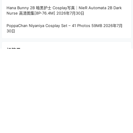
Hana Bunny 2B 暗黑护士 Cosplay写真｜NieR Automata 2B Dark
Nurse 高清图集[8P-76.4M]
2026年7月30日
PoppaChan Niyaniya Cosplay Set – 41 Photos 59MB
2026年7月
30日
标签云
Alina Becker
(35)
Arty亚缇
(107)
Bangni邦尼
(55)
Choi Ji Yun
(44)
CoCo
(15)
Hana Bunny
(194)
Joyce Lin2x
(57)
Machi馬吉
(15)
Maou Mo
(15)
MiMi Chan
(20)
MissWarmJ
(64)
PoppaChan
(99)
Puy Puy
(36)
rua阮阮
(18)
Seele麦麦
(24)
Seya-狮砸
(48)
Tiny Asa
(40)
w百合欧皇子w
(18)
Yebin
(17)
いくみ
(56)
兔胖胖min
(19)
六二二同学
(15)
切切celia
(36)
十万珍吱伏特（香川澪）
(15)
喜欢爱理吗
(14)
宮本桜
(27)
小和甜酒
(21)
小瑶幺幺
(25)
屿鱼 Yuyu
(61)
年年nnian
(125)
朝霧愛/Asagiriai（愛ちゃん）
(27)
朝霧愛（Asagiriai）
(27)