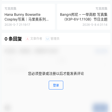
写真图集
写真图集
Hana Bunny Bowsette
Bangni邦尼 – 一举高粽 写真集
Cosplay写真｜马里奥系列
（93P-6V-1.11GB）节日主题
Bowsette 高清图片合集[9P-
2026-5-7 21:19:17
2026-5-8 4:31:14
5.6M]
0 条回复
文章作者
管理员
A
M
欢迎您，新朋友，感谢参与互动！
确认修改
您必须登录或注册以后才能发表评论
登录
提交