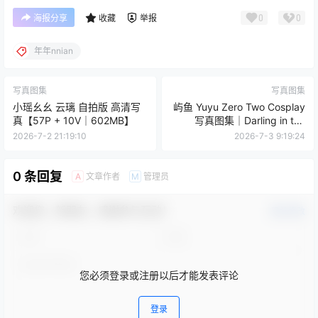
0
0
海报分享
收藏
举报
年年nnian
写真图集
写真图集
小瑶幺幺 云璃 自拍版 高清写
屿鱼 Yuyu Zero Two Cosplay
真【57P + 10V｜602MB】
写真图集｜Darling in the
Franxx 高清摄影（39P｜
2026-7-2 21:19:10
2026-7-3 9:19:24
356MB）
0 条回复
文章作者
管理员
A
M
欢迎您，新朋友，感谢参与互动！
确认修改
您必须登录或注册以后才能发表评论
登录