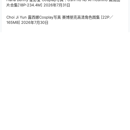
片合集[18P-234.4M]
2026年7月31日
Choi Ji Yun 露西娜Cosplay写真 赛博朋克高清角色图集 [22P／
165MB]
2026年7月30日
Hana Bunny 2B 暗黑护士 Cosplay写真｜NieR Automata 2B Dark
Nurse 高清图集[8P-76.4M]
2026年7月30日
PoppaChan Niyaniya Cosplay Set – 41 Photos 59MB
2026年7月
30日
标签云
Alina Becker
(35)
Arty亚缇
(107)
Bangni邦尼
(55)
Choi Ji Yun
(44)
CoCo
(15)
Hana Bunny
(194)
Joyce Lin2x
(57)
Machi馬吉
(15)
Maou Mo
(15)
MiMi Chan
(20)
MissWarmJ
(64)
PoppaChan
(99)
Puy Puy
(36)
rua阮阮
(18)
Seele麦麦
(24)
Seya-狮砸
(48)
Tiny Asa
(40)
w百合欧皇子w
(18)
Yebin
(17)
いくみ
(56)
兔胖胖min
(19)
六二二同学
(15)
切切celia
(36)