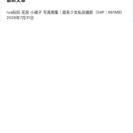
rua阮阮 花房 小裙子 写真图集｜甜系少女私房摄影（54P｜661MB）
2026年7月31日
Hana Bunny 星野爱 Cosplay写真｜Oshi no Ko Ai Hoshino 高清图
片合集[18P-234.4M]
2026年7月31日
Choi Ji Yun 露西娜Cosplay写真 赛博朋克高清角色图集 [22P／
165MB]
2026年7月30日
Hana Bunny 2B 暗黑护士 Cosplay写真｜NieR Automata 2B Dark
Nurse 高清图集[8P-76.4M]
2026年7月30日
PoppaChan Niyaniya Cosplay Set – 41 Photos 59MB
2026年7月
30日
标签云
Alina Becker
(35)
Arty亚缇
(107)
Bangni邦尼
(55)
Choi Ji Yun
(44)
CoCo
(15)
Hana Bunny
(194)
Joyce Lin2x
(57)