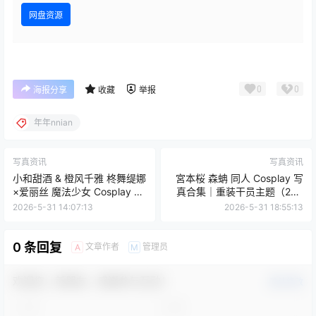
网盘资源
0
0
海报分享
收藏
举报
年年nnian
写真资讯
写真资讯
小和甜酒 & 橙风千雅 柊舞缇娜
宮本桜 森蚺 同人 Cosplay 写
×爱丽丝 魔法少女 Cosplay 双
真合集｜重装干员主题（26P
人写真 [55P7V-438.6M]
｜298MB）
2026-5-31 14:07:13
2026-5-31 18:55:13
0 条回复
文章作者
管理员
A
M
欢迎您，新朋友，感谢参与互动！
确认修改