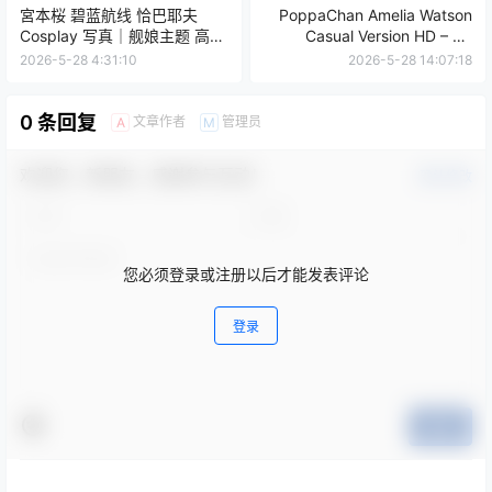
宮本桜 碧蓝航线 恰巴耶夫
PoppaChan Amelia Watson
Cosplay 写真｜舰娘主题 高清
Casual Version HD – 50
图集（20P｜257MB）
Photos 10 Videos 260MB
2026-5-28 4:31:10
2026-5-28 14:07:18
0 条回复
文章作者
管理员
A
M
欢迎您，新朋友，感谢参与互动！
确认修改
您必须登录或注册以后才能发表评论
登录
提交