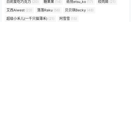
白莉爱吃巧克力
(20)
糖果果
(14)
纸悦etsu_ko
(17)
绞肉姬
(21)
艾西Aiwest
(23)
落落Raku
(56)
贝贝琪Becky
(48)
超级小禾儿(一千只猫薄禾)
(21)
阿雪雪
(15)
归档
2026 年 7 月
2026 年 6 月
2026 年 5 月
2026 年 4 月
2026 年 3 月
2026 年 2 月
2026 年 1 月