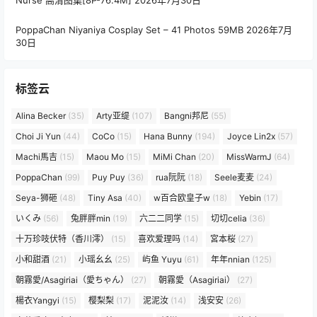
PoppaChan Niyaniya Cosplay Set – 41 Photos 59MB
2026年7月
30日
标签云
Alina Becker
(35)
Arty亚缇
(107)
Bangni邦尼
(55)
Choi Ji Yun
(44)
CoCo
(15)
Hana Bunny
(194)
Joyce Lin2x
(57)
Machi馬吉
(15)
Maou Mo
(15)
MiMi Chan
(20)
MissWarmJ
(64)
PoppaChan
(99)
Puy Puy
(36)
rua阮阮
(18)
Seele麦麦
(24)
Seya-狮砸
(48)
Tiny Asa
(40)
w百合欧皇子w
(18)
Yebin
(17)
いくみ
(56)
兔胖胖min
(19)
六二二同学
(15)
切切celia
(36)
十万珍吱伏特（香川澪）
(15)
喜欢爱理吗
(14)
宮本桜
(27)
小和甜酒
(21)
小瑶幺幺
(25)
屿鱼 Yuyu
(61)
年年nnian
(125)
朝霧愛/Asagiriai（愛ちゃん）
(27)
朝霧愛（Asagiriai）
(27)
楊衣Yangyi
(15)
樱梨梨
(17)
泥泥汝
(14)
浅安安
(26)